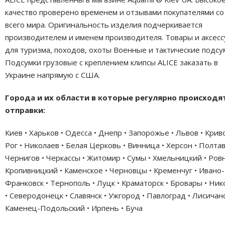
качество проверено временем и отзывами покупателями со
всего мира. Оригинальность изделия подчеркивается
производителем и именем производителя. Товары и аксес
для туризма, походов, охоты Военные и тактические подсу
Подсумки грузовые с креплением клипсы ALICE заказать в
Украине напрямую с США.
Города и их области в которые регулярно происходя
отправки:
Киев • Харьков • Одесса • Днепр • Запорожье • Львов • Крив
Рог • Николаев • Белая Церковь • Винница • Херсон • Полтав
Чернигов • Черкассы • Житомир • Сумы • Хмельницкий • Ровн
Кропивницкий • Каменское • Черновцы • Кременчуг • Ивано-
Франковск • Тернополь • Луцк • Краматорск • Бровары • Ни
• Северодонецк • Славянск • Ужгород • Павлоград • Лисичанс
Каменец-Подольский • Ирпень • Буча