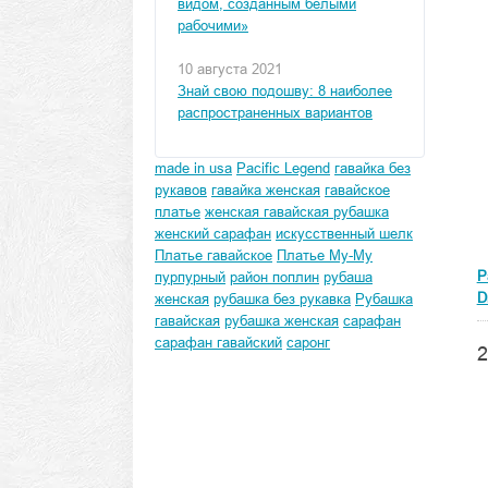
видом, созданным белыми
рабочими»
10 августа 2021
Знай свою подошву: 8 наиболее
распространенных вариантов
made in usa
Pacific Legend
гавайка без
рукавов
гавайка женская
гавайское
платье
женская гавайская рубашка
женский сарафан
искусственный шелк
Платье гавайское
Платье Му-Му
P
пурпурный
район поплин
рубаша
D
женская
рубашка без рукавка
Рубашка
гавайская
рубашка женская
сарафан
сарафан гавайский
саронг
2