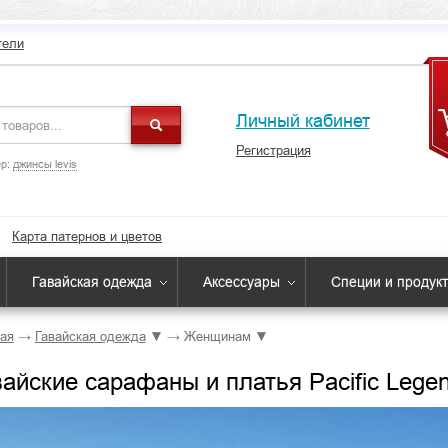
тели
Личный кабинет
Регистрация
р:
джинсы levis
Карта патернов и цветов
Гавайская одежда
Аксессуары
Специи и продук
ая
→
Гавайская одежда
▼
→
Женщинам
▼
вайские сарафаны и платья Pacific Leg