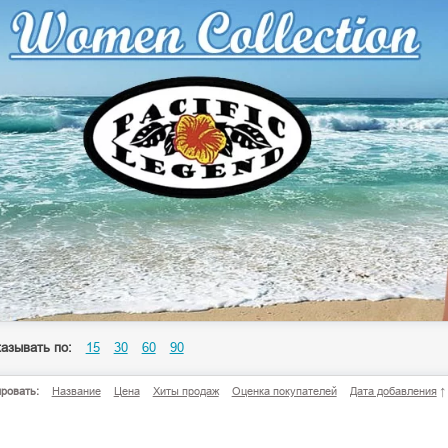
азывать по:
15
30
60
90
ровать:
Название
Цена
Хиты продаж
Оценка покупателей
Дата добавления
↑