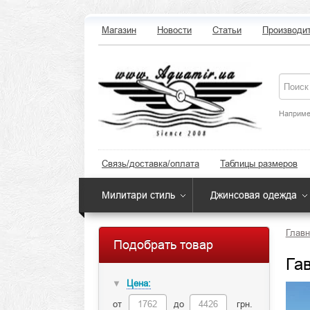
Магазин
Новости
Статьи
Производи
Наприме
Связь/доставка/оплата
Таблицы размеров
Милитари стиль
Джинсовая одежда
Главн
Подобрать товар
Га
Цена:
▼
от
до
грн.