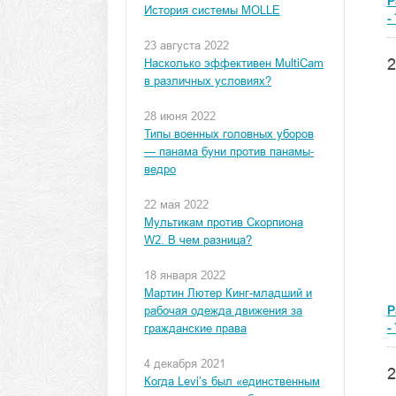
P
История системы MOLLE
-
23 августа 2022
2
Насколько эффективен MultiCam
в различных условиях?
28 июня 2022
Типы военных головных уборов
— панама буни против панамы-
ведро
22 мая 2022
Мультикам против Скорпиона
W2. В чем разница?
18 января 2022
Мартин Лютер Кинг-младший и
рабочая одежда движения за
P
гражданские права
-
4 декабря 2021
2
Когда Levi’s был «единственным