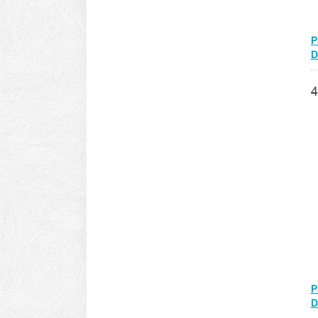
P
D
4
P
D