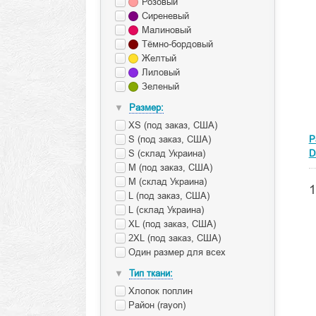
Розовый
Сиреневый
Малиновый
Тёмно-бордовый
Желтый
Лиловый
Зеленый
Размер:
▼
XS (под заказ, США)
S (под заказ, США)
P
S (склад Украина)
D
M (под заказ, США)
M (склад Украина)
1
L (под заказ, США)
L (склад Украина)
XL (под заказ, США)
2XL (под заказ, США)
Один размер для всех
Тип ткани:
▼
Хлопок поплин
Район (rayon)