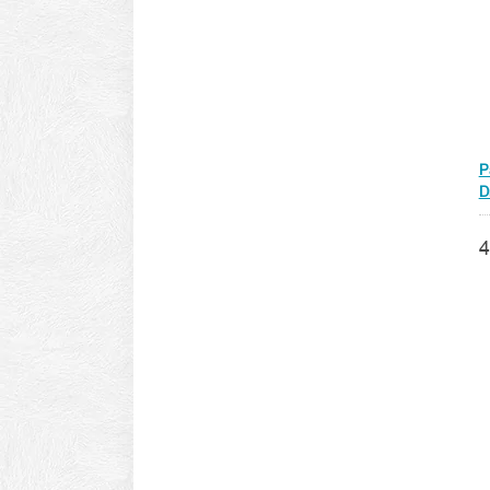
P
D
4