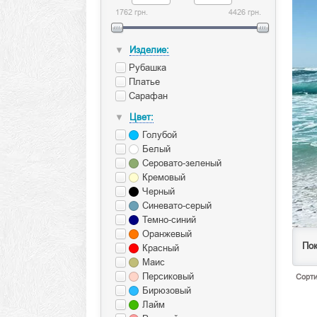
1762 грн.
4426 грн.
Изделие:
▼
Рубашка
Платье
Сарафан
Цвет:
▼
Голубой
Белый
Серовато-зеленый
Кремовый
Черный
Синевато-серый
Темно-синий
Оранжевый
Пок
Красный
Маис
Персиковый
Сорти
Бирюзовый
Лайм