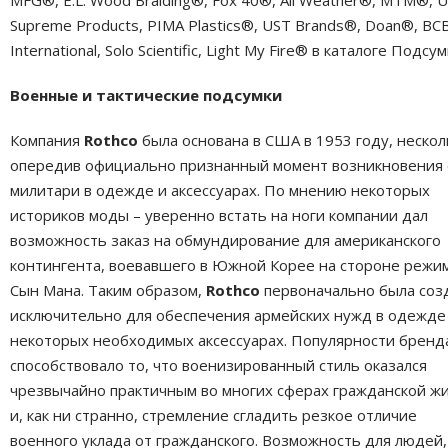
MFG®, E.L. Wood Braiding®, Fox 40®, All Weather®, MTM®, 
Supreme Products, PIMA Plastics®, UST Brands®, Doan®, BC
International, Solo Scientific, Light My Fire® в каталоге Подсум
Военные и тактические подсумки
Компания
Rothco
была основана в США в 1953 году, нескол
опередив официально признанный момент возникновения 
милитари в одежде и аксессуарах. По мнению некоторых
историков моды – уверенно встать на ноги компании дал
возможность заказ на обмундирование для американского
контингента, воевавшего в Южной Корее на стороне режи
Сын Мана. Таким образом,
Rothco
первоначально была соз
исключительно для обеспечения армейских нужд в одежде
некоторых необходимых аксессуарах. Популярности бренд
способствовало то, что военизированный стиль оказался
чрезвычайно практичным во многих сферах гражданской жи
и, как ни странно, стремление сгладить резкое отличие
военного уклада от гражданского. Возможность для людей,