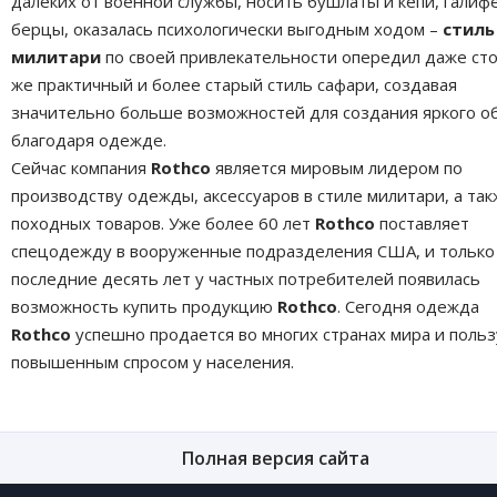
далеких от военной службы, носить бушлаты и кепи, галиф
берцы, оказалась психологически выгодным ходом –
стиль
милитари
по своей привлекательности опередил даже ст
же практичный и более старый стиль сафари, создавая
значительно больше возможностей для создания яркого о
благодаря одежде.
Сейчас компания
Rothco
является мировым лидером по
производству одежды, аксессуаров в стиле милитари, а та
походных товаров. Уже более 60 лет
Rothco
поставляет
спецодежду в вооруженные подразделения США, и только
последние десять лет у частных потребителей появилась
возможность купить продукцию
Rothco
. Сегодня одежда
Rothco
успешно продается во многих странах мира и польз
повышенным спросом у населения.
Полная версия сайта