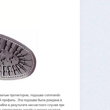
оватым протектором, подошва commando
ый профиль. Эта подошва была рождена в
ибли в результате несчастного случая при
н запатентовал дизайн и вскоре основал