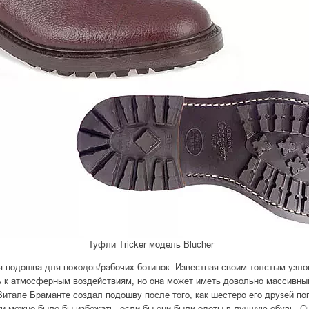
Туфли Tricker модель Blucher
я подошва для походов/рабочих ботинок. Известная своим толстым узл
ь к атмосферным воздействиям, но она может иметь довольно массивн
Витале Браманте создал подошву после того, как шестеро его друзей пог
ти можно было бы избежать, если бы они были одеты в лучшую обувь. О