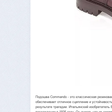
Подошва Commando - это классическая резинова
обеспечивает отличное сцепление и устойчивост
результате трагедии. Итальянский изобретатель 
восхождении в 1935 году. Он думал, что их смер