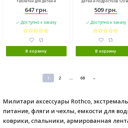
таблетки для детей и
детей и подростков 120 
подростков 24 шт
вишня
647 грн.
509 грн.
Доступно к заказу
Доступно к заказу
В корзину
В корзину
1
2
...
68
→
Милитари аксессуары Rothco, экстремал
питание, фляги и чехлы, емкости для вод
коврики, спальники, армированная лент