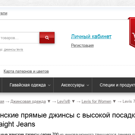
тели
Личный кабинет
Регистрация
р:
джинсы levis
Карта патернов и цветов
Гавайская одежда
Аксессуары
Специи и продук
ая
→
Джинсовая одежда
▼
→
Levi's®
▼
→
Levis for Women
▼
→
Levis 
нские прямые джинсы с высокой посадко
aight Jeans
ные женские джинсы серии 700
из инновационного тянущегося денима о