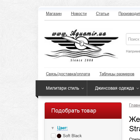
Магазин
Новости
Статьи
Производи
Наприме
Связь/доставка/оплата
Таблицы размеров
Милитари стиль
Джинсовая одежда
Главн
Подобрать товар
Же
Str
Цвет:
▼
Soft Black
Стиль