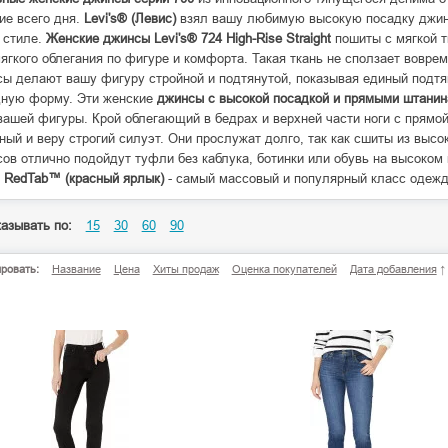
ие всего дня.
Levi's® (Левис)
взял вашу любимую высокую посадку джинс
 стиле.
Женские джинсы Levi's® 724 High-Rise Straight
пошиты с мягкой т
ягкого облегания по фигуре и комфорта. Такая ткань не сползает воврем
ы делают вашу фигуру стройной и подтянутой, показывая единый подтян
дную форму. Эти женские
джинсы с высокой посадкой и прямыми штани
вашей фигуры. Крой облегающий в бедрах и верхней части ноги с прямо
ный и веру строгий силуэт. Они прослужат долго, так как сшиты из высо
ов отлично подойдут туфли без каблука, ботинки или обувь на высоком
и
RedTab™ (красный ярлык)
- самый массовый и популярный класс одежд
азывать по:
15
30
60
90
ровать:
Название
Цена
Хиты продаж
Оценка покупателей
Дата добавления
↑