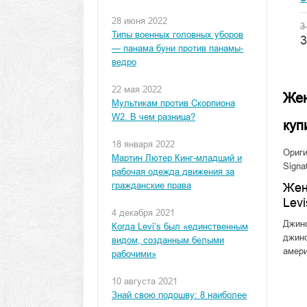
28 июня 2022
3
Типы военных головных уборов
3
— панама буни против панамы-
ведро
22 мая 2022
Жен
Мультикам против Скорпиона
W2. В чем разница?
куп
18 января 2022
Ориги
Мартин Лютер Кинг-младший и
Signa
рабочая одежда движения за
гражданские права
Жен
Lev
4 декабря 2021
Джинс
Когда Levi’s был «единственным
джинс
видом, созданным белыми
амери
рабочими»
10 августа 2021
Знай свою подошву: 8 наиболее