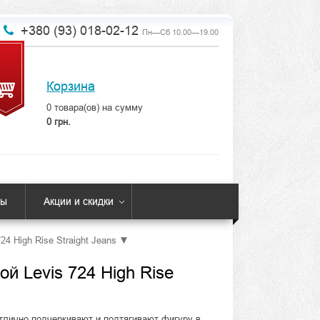
+380 (93) 018-02-12
Пн—Сб 10.00—19.00
Корзина
0
товара(ов) на сумму
0 грн.
ты
Акции и скидки
724 High Rise Straight Jeans
▼
й Levis 724 High Rise
тлично подчеркивают и подтягивают фигуру в