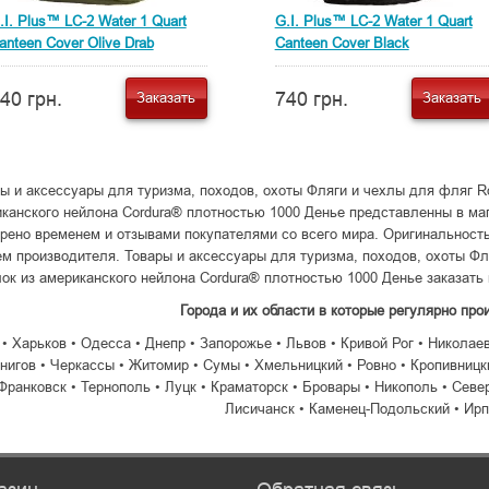
.I. Plus™ LC-2 Water 1 Quart
G.I. Plus™ LC-2 Water 1 Quart
anteen Cover Olive Drab
Canteen Cover Black
40 грн.
740 грн.
Заказать
Заказать
ы и аксессуары для туризма, походов, охоты Фляги и чехлы для фляг R
канского нейлона Cordura® плотностью 1000 Денье представленны в маг
рено временем и отзывами покупателями со всего мира. Оригинальност
м производителя. Товары и аксессуары для туризма, походов, охоты Ф
ок из американского нейлона Cordura® плотностью 1000 Денье заказать
Города и их области в которые регулярно про
 • Харьков • Одесса • Днепр • Запорожье • Львов • Кривой Рог • Николае
нигов • Черкассы • Житомир • Сумы • Хмельницкий • Ровно • Кропивницки
Франковск • Тернополь • Луцк • Краматорск • Бровары • Никополь • Севе
Лисичанск • Каменец-Подольский • Ирп