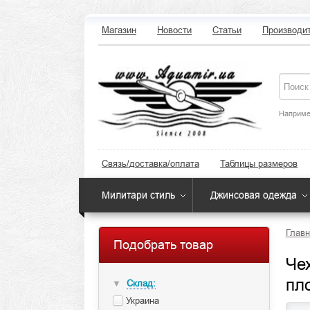
Магазин
Новости
Статьи
Производи
Наприме
Связь/доставка/оплата
Таблицы размеров
Милитари стиль
Джинсовая одежда
Главн
Подобрать товар
Че
пл
Склад:
▼
Украина