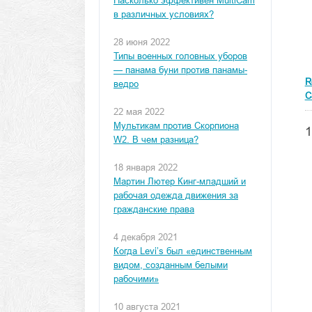
Насколько эффективен MultiCam
в различных условиях?
28 июня 2022
Типы военных головных уборов
— панама буни против панамы-
R
ведро
C
22 мая 2022
Мультикам против Скорпиона
1
W2. В чем разница?
18 января 2022
Мартин Лютер Кинг-младший и
рабочая одежда движения за
гражданские права
4 декабря 2021
Когда Levi’s был «единственным
видом, созданным белыми
рабочими»
10 августа 2021