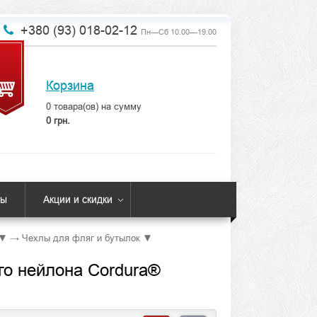
+380 (93) 018-02-12
Пн—Сб 10.00—19.00
Корзина
0
товара(ов) на сумму
0 грн.
ты
Акции и скидки
▼
→
Чехлы для фляг и бутылок
▼
го нейлона Cordura®