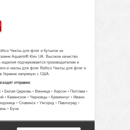
othco Чехлы для фляг и бутылок из
азине Aquamir® Kiev UA. Высокое качество
ь изделия подчеркивается производителем и
ляги и чехлы для фляг Rothco Чехлы для фляг и
 в Украине напрямую с США.
исходят отправки:
в • Белая Церковь • Винница • Херсон • Полтава •
й • Каменское • Черновцы • Кременчуг • Ивано-
родонецк • Славянск • Ужгород • Павлоград •
ень • Буча