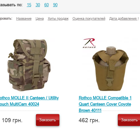
азывать по:
15
30
60
90
ровать:
Название
Цена
Хиты продаж
Оценка покупателей
Дата добавления
↑
othco MOLLE II Canteen / Utility
Rothco MOLLE Compatible 1
ouch MultiCam 40024
Quart Canteen Cover Coyote
Brown 40111
 109 грн.
462 грн.
Заказать
Заказать