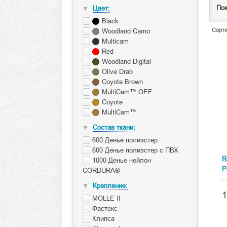
Пок
Цвет:
▼
Black
Сорти
Woodland Camo
Multicam
Red
Woodland Digital
Olive Drab
Coyote Brown
MultiCam™ OEF
Coyote
MultiCam™
Состав ткани:
▼
600 Денье полиэстер
600 Денье полиэстер с ПВХ
R
1000 Денье нейлон
P
CORDURA®
Крепление:
▼
1
MOLLE II
Фастекс
Клипса