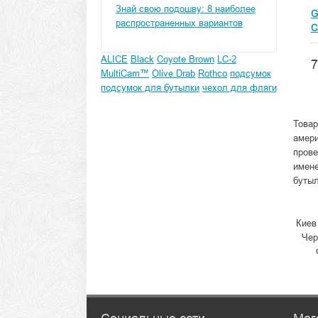
Знай свою подошву: 8 наиболее
G
распространенных вариантов
C
ALICE
Black
Coyote Brown
LC-2
7
MultiCam™
Olive Drab
Rothco
подсумок
подсумок для бутылки
чехол для фляги
Товар
амери
прове
имене
бутыл
Киев
Чер