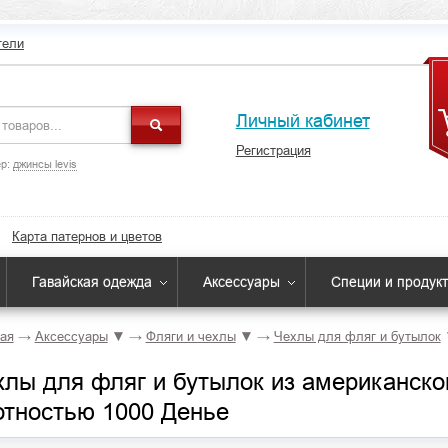
тели
Личный кабинет
Регистрация
р:
джинсы levis
Карта патернов и цветов
Гавайская одежда
Аксессуары
Специи и продук
ая
→
Аксессуары
▼
→
Фляги и чехлы
▼
→
Чехлы для фляг и бутылок
хлы для фляг и бутылок из американско
отностью 1000 Денье