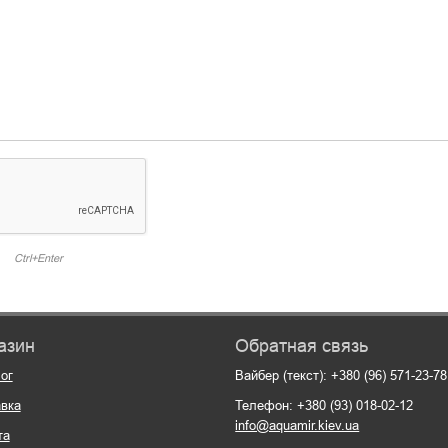
Ctrl+Enter
азин
Обратная связь
ог
Вайбер (текст): +380 (96) 571-23-78
вка
Телефон: +380 (93) 018-02-12
info@aquamir.kiev.ua
та