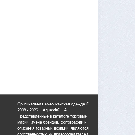
Оригинальная американская одежда ©
2008 - 2026+, Aquamir® UA
Представленные в каталоге торговые
марки, имена брендов, фотографии и
описания товарных позиций, являются
собственностью их правообладателей.