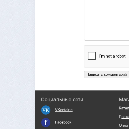
Социальные сети
Маг
Катал
VKontakte
Доста
Facebook
Опла