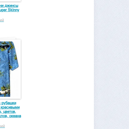
нни джинсы
uper Skinny
ий
е рубашки
 красивыми
, цветов,
лов, океана
фий