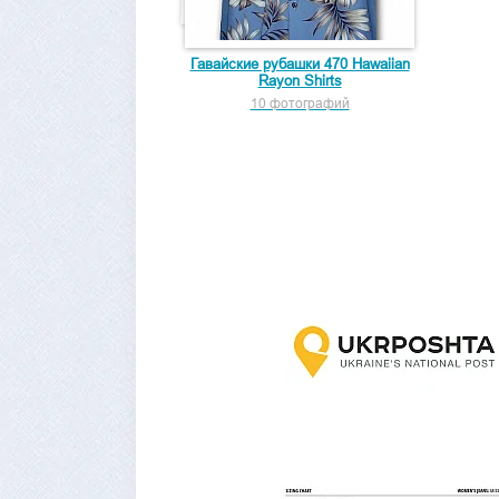
Гавайские рубашки 470 Hawaiian
Rayon Shirts
10 фотографий