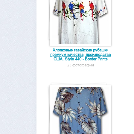
Хлопковые гавайские рубашки
премиум качества, производства
США. Style 440 - Border Prints
23 фотографии