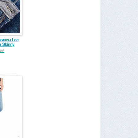
жинсы Lee
h Skinny
ий