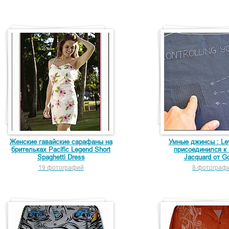
Женские гавайские сарафаны на
Умные джинсы : Lev
брительках Pacific Legend Short
присоединился к 
Spaghetti Dress
Jacquard от G
19 фотографий
8 фотограф