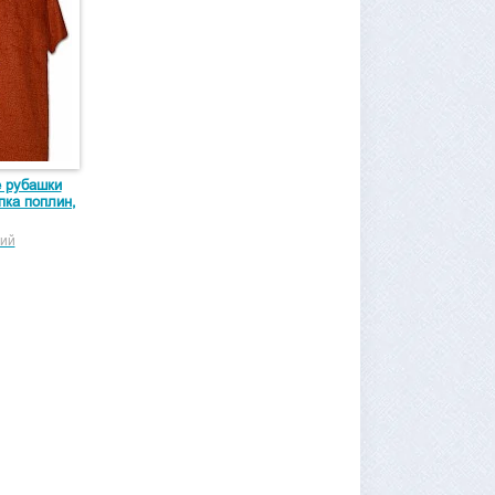
е рубашки
опка поплин,
ий