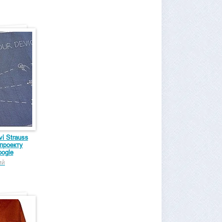
i Strauss
проекту
oogle
ий