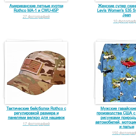
Американские летные куртки
Женские супер ски
Rothco MA-1 и CWU-45P
Levis Women's 535 S
Jean
27 фотографий
10 фотограф
Тактические бейсболки Rothco с
Мужские гавайски
регулировкой размера и
производства США с
панелями велкро для нашивок
рисунками природы
автомобилей, мотоцик
17 фотографий
и пальм
150 фотогра