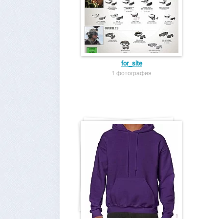
for_site
1 фотография