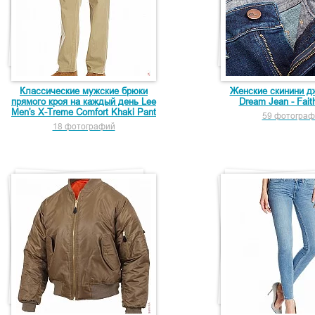
Классические мужские брюки
Женские скинини д
прямого кроя на каждый день Lee
Dream Jean - Fait
Men's X-Treme Comfort Khaki Pant
59 фотограф
18 фотографий