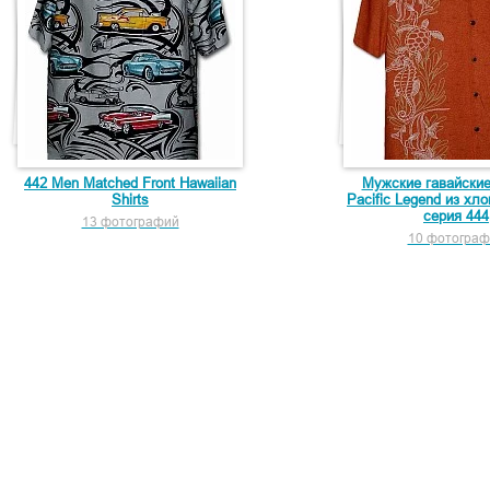
442 Men Matched Front Hawaiian
Мужские гавайски
Shirts
Pacific Legend из хл
серия 444
13 фотографий
10 фотограф