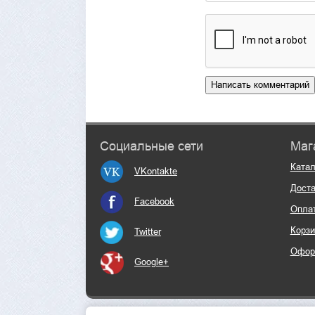
Социальные сети
Маг
Катал
VKontakte
Доста
Facebook
Опла
Корзи
Twitter
Офор
Google+