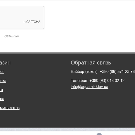
Ctrl+Enter
азин
Обратная связь
ог
Вайбер (текст): +380 (96) 571-23-78
вка
Телефон: +380 (93) 018-02-12
info@aquamir.kiev.ua
та
на
мить заказ