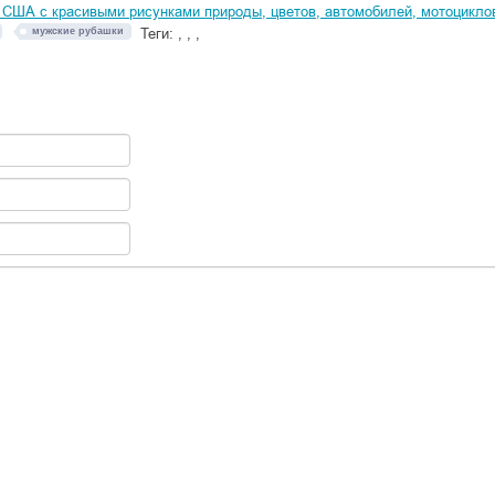
 США с красивыми рисунками природы, цветов, автомобилей, мотоциклов
мужские рубашки
Теги:
,
,
,