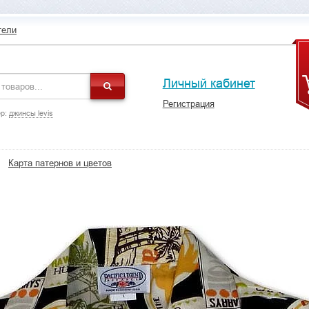
тели
Личный кабинет
Регистрация
р:
джинсы levis
Карта патернов и цветов