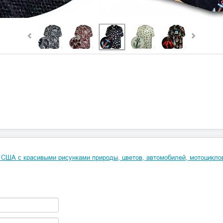
 США с красивыми рисунками природы, цветов, автомобилей, мотоциклов