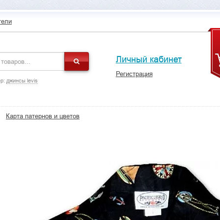
тели
Личный кабинет
Регистрация
р:
джинсы levis
Карта патернов и цветов