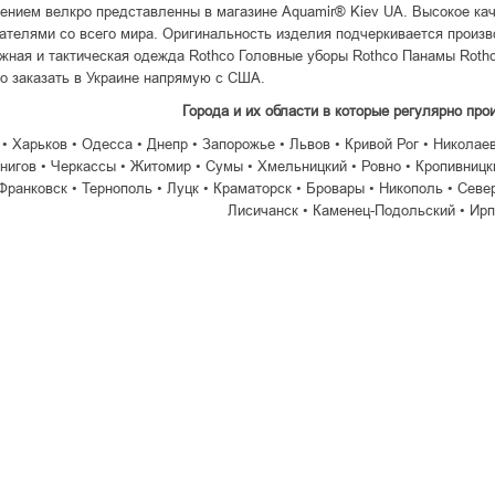
ением велкро представленны в магазине Aquamir® Kiev UA. Высокое ка
ателями со всего мира. Оригинальность изделия подчеркивается произ
жная и тактическая одежда Rothco Головные уборы Rothco Панамы Roth
о заказать в Украине напрямую с США.
Города и их области в которые регулярно про
 • Харьков • Одесса • Днепр • Запорожье • Львов • Кривой Рог • Николае
нигов • Черкассы • Житомир • Сумы • Хмельницкий • Ровно • Кропивницки
Франковск • Тернополь • Луцк • Краматорск • Бровары • Никополь • Севе
Лисичанск • Каменец-Подольский • Ирп