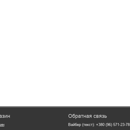
азин
Обратная связь
зин
Вайбер (текст): +380 (96) 571-23-78