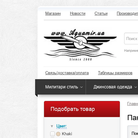
Магазин
Новости
Статьи
Производи
Наприме
Связь/доставка/оплата
Таблицы размеров
Милитари стиль
Джинсовая одежда
Главн
Подобрать товар
Па
Цвет:
▼
Пок
Khaki