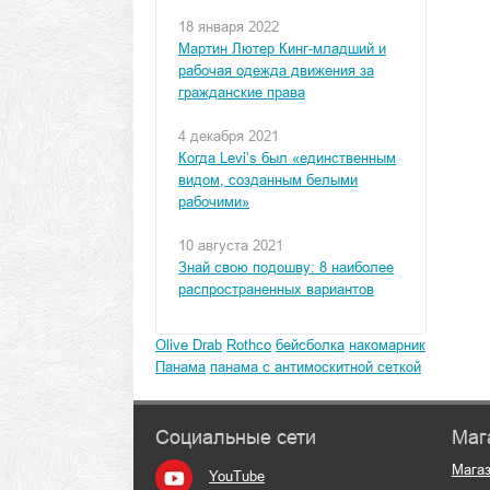
18 января 2022
Мартин Лютер Кинг-младший и
рабочая одежда движения за
гражданские права
4 декабря 2021
Когда Levi’s был «единственным
видом, созданным белыми
рабочими»
10 августа 2021
Знай свою подошву: 8 наиболее
распространенных вариантов
Olive Drab
Rothco
бейсболка
накомарник
Панама
панама с антимоскитной сеткой
Социальные сети
Маг
Мага
YouTube