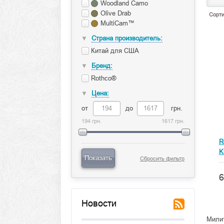
Woodland Camo
Olive Drab
Сорти
MultiCam™
Страна производитель:
▼
Китай для США
Бренд:
▼
Rothco®
Цена:
▼
от
до
грн.
194 грн.
1617 грн.
R
K
Показать
Сбросить фильтр
6
Новости
Милит