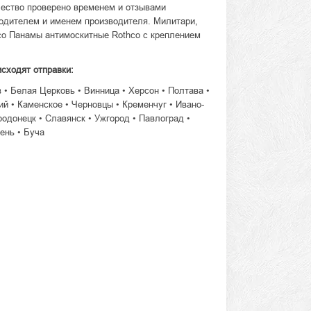
чество проверено временем и отзывами
водителем и именем производителя. Милитари,
co Панамы антимоскитные Rothco с креплением
исходят отправки:
в • Белая Церковь • Винница • Херсон • Полтава •
й • Каменское • Черновцы • Кременчуг • Ивано-
родонецк • Славянск • Ужгород • Павлоград •
ень • Буча