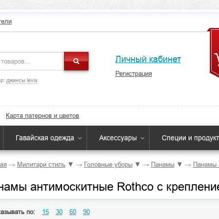
тели
Личный кабинет
Регистрация
р:
джинсы levis
Карта патернов и цветов
Гавайская одежда
Аксессуары
Специи и продук
ая
→
Милитари стиль
▼
→
Головные уборы
▼
→
Панамы
▼
→
Панамы 
намы антимоскитные Rothco с креплени
азывать по:
15
30
60
90