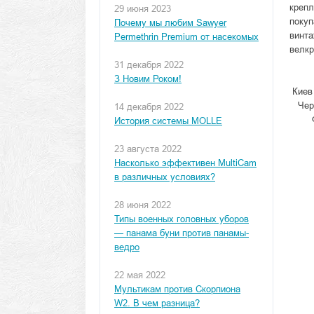
крепл
29 июня 2023
покуп
Почему мы любим Sawyer
винта
Permethrin Premium от насекомых
велкр
31 декабря 2022
З Новим Роком!
Киев
Чер
14 декабря 2022
История системы MOLLE
23 августа 2022
Насколько эффективен MultiCam
в различных условиях?
28 июня 2022
Типы военных головных уборов
— панама буни против панамы-
ведро
22 мая 2022
Мультикам против Скорпиона
W2. В чем разница?