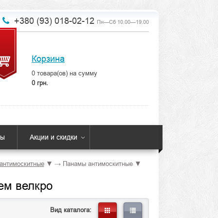
+380 (93) 018-02-12
Пн—Сб 10.00—19.00
Корзина
0
товара(ов) на сумму
0 грн.
ты
Акции и скидки
антимоскитные
▼
→
Панамы антимоскитные
▼
ем велкро
Вид каталога: