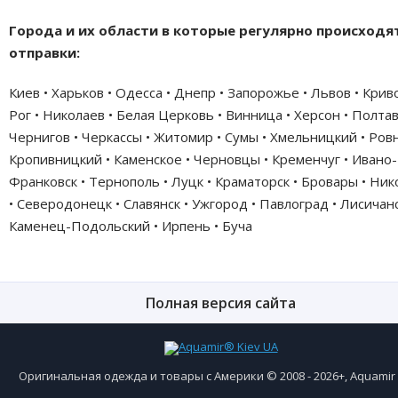
Города и их области в которые регулярно происходя
отправки:
Киев • Харьков • Одесса • Днепр • Запорожье • Львов • Крив
Рог • Николаев • Белая Церковь • Винница • Херсон • Полтав
Чернигов • Черкассы • Житомир • Сумы • Хмельницкий • Ровн
Кропивницкий • Каменское • Черновцы • Кременчуг • Ивано-
Франковск • Тернополь • Луцк • Краматорск • Бровары • Ни
• Северодонецк • Славянск • Ужгород • Павлоград • Лисичанс
Каменец-Подольский • Ирпень • Буча
Полная версия сайта
Оригинальная одежда и товары с Америки © 2008 - 2026+, Aquami