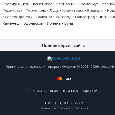
Кропивницкий • Каменское • Черновцы • Кременчуг • Ивано-
Франковск • Тернополь • Луцк • Краматорск • Бровары • Ни
• Северодонецк • Славянск • Ужгород • Павлоград • Лисичанс
Каменец-Подольский • Ирпень • Буча
Полная версия сайта
Оригинальная одежда и товары с Америки © 2008 - 2026+, Aquami
|
Политика персональных данных
Карта сайта
+380 (93) 018-02-12
Звонок бесплатный по Украине