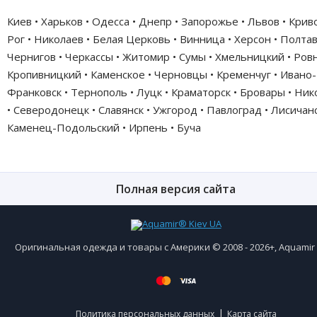
Киев • Харьков • Одесса • Днепр • Запорожье • Львов • Крив
Рог • Николаев • Белая Церковь • Винница • Херсон • Полтав
Чернигов • Черкассы • Житомир • Сумы • Хмельницкий • Ровн
Кропивницкий • Каменское • Черновцы • Кременчуг • Ивано-
Франковск • Тернополь • Луцк • Краматорск • Бровары • Ни
• Северодонецк • Славянск • Ужгород • Павлоград • Лисичанс
Каменец-Подольский • Ирпень • Буча
Полная версия сайта
Оригинальная одежда и товары с Америки © 2008 - 2026+, Aquami
|
Политика персональных данных
Карта сайта