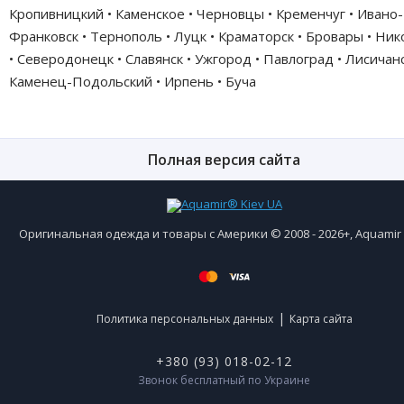
Кропивницкий • Каменское • Черновцы • Кременчуг • Ивано-
Франковск • Тернополь • Луцк • Краматорск • Бровары • Ни
• Северодонецк • Славянск • Ужгород • Павлоград • Лисичанс
Каменец-Подольский • Ирпень • Буча
Полная версия сайта
Оригинальная одежда и товары с Америки © 2008 - 2026+, Aquami
|
Политика персональных данных
Карта сайта
+380 (93) 018-02-12
Звонок бесплатный по Украине