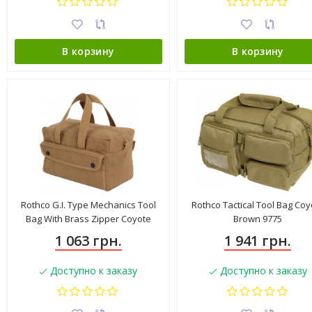
В корзину
В корзину
Rothco G.I. Type Mechanics Tool
Rothco Tactical Tool Bag Coy
Bag With Brass Zipper Coyote
Brown 9775
Brown 91820
1 063 грн.
1 941 грн.
Доступно к заказу
Доступно к заказу