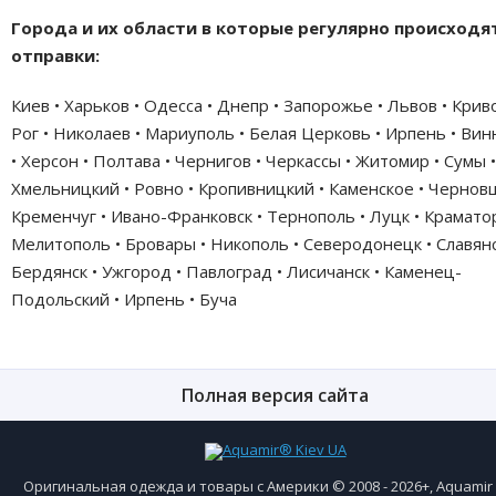
Города и их области в которые регулярно происходя
отправки:
Киев • Харьков • Одесса • Днепр • Запорожье • Львов • Крив
Рог • Николаев • Мариуполь • Белая Церковь • Ирпень • Ви
• Херсон • Полтава • Чернигов • Черкассы • Житомир • Сумы •
Хмельницкий • Ровно • Кропивницкий • Каменское • Черновц
Кременчуг • Ивано-Франковск • Тернополь • Луцк • Краматор
Мелитополь • Бровары • Никополь • Северодонецк • Славянс
Бердянск • Ужгород • Павлоград • Лисичанск • Каменец-
Подольский • Ирпень • Буча
Полная версия сайта
Оригинальная одежда и товары с Америки © 2008 - 2026+, Aquami