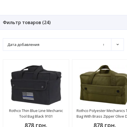
Фильтр товаров (
24
)
Дата добавления
↑
Rothco Thin Blue Line Mechanic
Rothco Polyester Mechanics 
Tool Bag Black 9101
Bag With Brass Zipper Olive 
2444
878 грн.
878 грн.