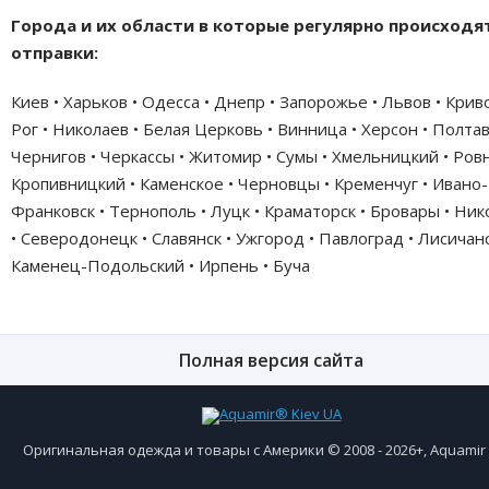
Города и их области в которые регулярно происходя
отправки:
Киев • Харьков • Одесса • Днепр • Запорожье • Львов • Крив
Рог • Николаев • Белая Церковь • Винница • Херсон • Полтав
Чернигов • Черкассы • Житомир • Сумы • Хмельницкий • Ровн
Кропивницкий • Каменское • Черновцы • Кременчуг • Ивано-
Франковск • Тернополь • Луцк • Краматорск • Бровары • Ни
• Северодонецк • Славянск • Ужгород • Павлоград • Лисичанс
Каменец-Подольский • Ирпень • Буча
Полная версия сайта
Оригинальная одежда и товары с Америки © 2008 - 2026+, Aquami