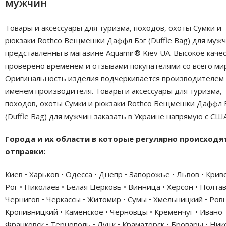
мужчин
Товары и аксессуары для туризма, походов, охоты Сумки и
рюкзаки Rothco Вещмешки Даффл Бэг (Duffle Bag) для муж
представленны в магазине Aquamir® Kiev UA. Высокое каче
проверено временем и отзывами покупателями со всего ми
Оригинальность изделия подчеркивается производителем
именем производителя. Товары и аксессуары для туризма,
походов, охоты Сумки и рюкзаки Rothco Вещмешки Даффл 
(Duffle Bag) для мужчин заказать в Украине напрямую с США
Города и их области в которые регулярно происходя
отправки:
Киев • Харьков • Одесса • Днепр • Запорожье • Львов • Крив
Рог • Николаев • Белая Церковь • Винница • Херсон • Полтав
Чернигов • Черкассы • Житомир • Сумы • Хмельницкий • Ровн
Кропивницкий • Каменское • Черновцы • Кременчуг • Ивано-
Франковск • Тернополь • Луцк • Краматорск • Бровары • Ни