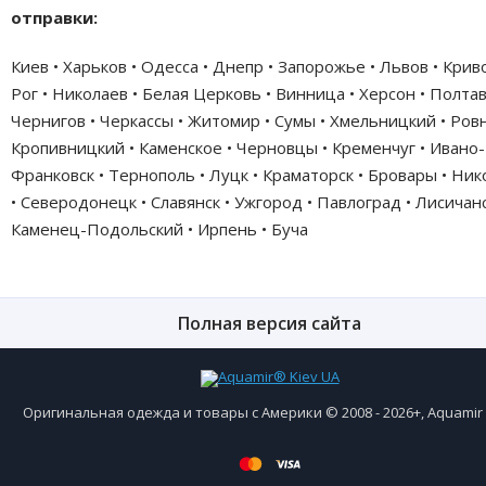
отправки:
Киев • Харьков • Одесса • Днепр • Запорожье • Львов • Крив
Рог • Николаев • Белая Церковь • Винница • Херсон • Полтав
Чернигов • Черкассы • Житомир • Сумы • Хмельницкий • Ровн
Кропивницкий • Каменское • Черновцы • Кременчуг • Ивано-
Франковск • Тернополь • Луцк • Краматорск • Бровары • Ни
• Северодонецк • Славянск • Ужгород • Павлоград • Лисичанс
Каменец-Подольский • Ирпень • Буча
Полная версия сайта
Оригинальная одежда и товары с Америки © 2008 - 2026+, Aquami