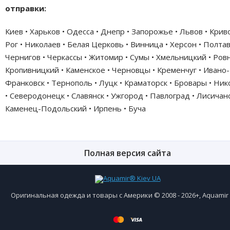
отправки:
Киев • Харьков • Одесса • Днепр • Запорожье • Львов • Крив
Рог • Николаев • Белая Церковь • Винница • Херсон • Полтав
Чернигов • Черкассы • Житомир • Сумы • Хмельницкий • Ровн
Кропивницкий • Каменское • Черновцы • Кременчуг • Ивано-
Франковск • Тернополь • Луцк • Краматорск • Бровары • Ни
• Северодонецк • Славянск • Ужгород • Павлоград • Лисичанс
Каменец-Подольский • Ирпень • Буча
Полная версия сайта
Оригинальная одежда и товары с Америки © 2008 - 2026+, Aquami