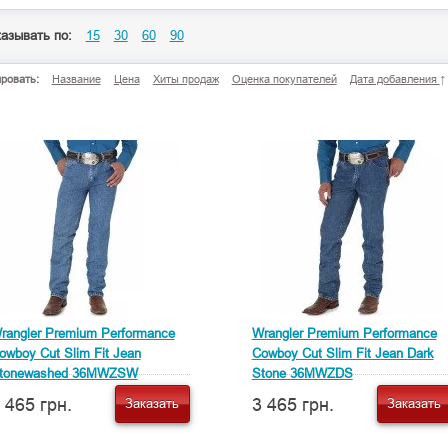
азывать по:
15
30
60
90
ровать:
Название
Цена
Хиты продаж
Оценка покупателей
Дата добавления
↑
rangler Premium Performance
Wrangler Premium Performance
owboy Cut Slim Fit Jean
Cowboy Cut Slim Fit Jean Dark
tonewashed 36MWZSW
Stone 36MWZDS
 465 грн.
3 465 грн.
Заказать
Заказать