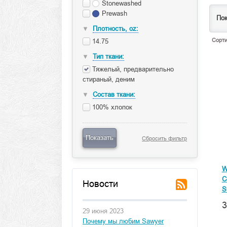
Stonewashed
Prewash
Пок
Плотность, oz:
▼
Сорти
14.75
Тип ткани:
▼
Тяжелый, предварительно
стираный, деним
Состав ткани:
▼
100% хлопок
Показать
Сбросить фильтр
W
C
Новости
S
3
29 июня 2023
Почему мы любим Sawyer