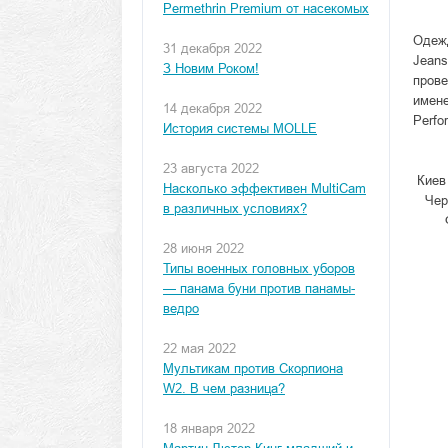
Permethrin Premium от насекомых
Одежд
31 декабря 2022
Jeans
З Новим Роком!
прове
имене
14 декабря 2022
Perfo
История системы MOLLE
23 августа 2022
Киев
Насколько эффективен MultiCam
Чер
в различных условиях?
28 июня 2022
Типы военных головных уборов
— панама буни против панамы-
ведро
22 мая 2022
Мультикам против Скорпиона
W2. В чем разница?
18 января 2022