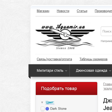
Магазин
Новости
Статьи
Производи
Наприме
Связь/доставка/оплата
Таблицы размеров
Милитари стиль
Джинсовая одежда
Главн
Подобрать товар
36MWZ
Дж
Цвет:
▼
Je
Dark Stone