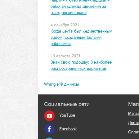
Мартин Лютер Кинг-младший и
рабочая одежда движения за
гражданские права
4 декабря 2021
Когда Levi’s был «единственным
видом, созданным белыми
рабочими»
10 августа 2021
Знай свою подошву: 8 наиболее
распространенных вариантов
Wrangler®
джинсы
Социальные сети
Маг
Мага
YouTube
Доста
Facebook
Опла