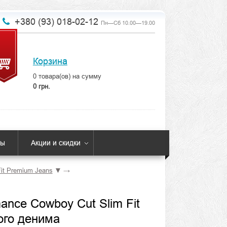
+380 (93) 018-02-12
Пн—Сб 10.00—19.00
Корзина
0
товара(ов) на сумму
0 грн.
ты
Акции и скидки
it Premium Jeans
▼
→
nce Cowboy Cut Slim Fit
ого денима