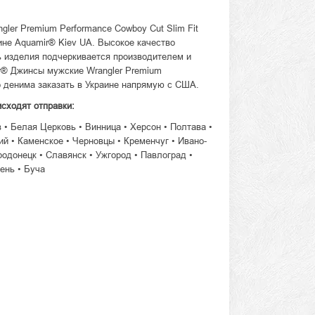
gler Premium Performance Cowboy Cut Slim Fit
ине Aquamir® Kiev UA. Высокое качество
ь изделия подчеркивается производителем и
ler® Джинсы мужские Wrangler Premium
го денима заказать в Украине напрямую с США.
исходят отправки:
в • Белая Церковь • Винница • Херсон • Полтава •
й • Каменское • Черновцы • Кременчуг • Ивано-
родонецк • Славянск • Ужгород • Павлоград •
ень • Буча