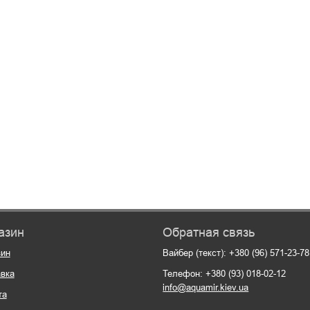
азин
Обратная связь
зин
Вайбер (текст): +380 (96) 571-23-78
вка
Телефон: +380 (93) 018-02-12
info@aquamir.kiev.ua
та