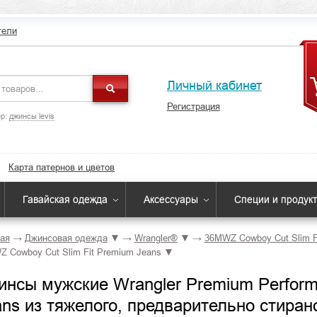
тели
Личный кабинет
Регистрация
р:
джинсы levis
Карта патернов и цветов
Гавайская одежда
Аксессуары
Специи и продук
ая
→
Джинсовая одежда
▼
→
Wrangler®
▼
→
36MWZ Cowboy Cut Slim F
 Cowboy Cut Slim Fit Premium Jeans
▼
инсы мужские Wrangler Premium Performa
ans из тяжелого, предварительно стиран