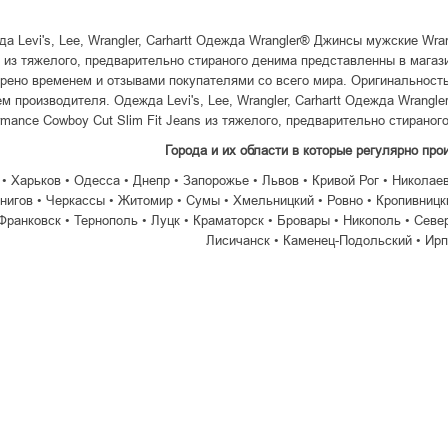
а Levi's, Lee, Wrangler, Carhartt Одежда Wrangler® Джинсы мужские Wran
 из тяжелого, предварительно стираного денима представленны в магаз
рено временем и отзывами покупателями со всего мира. Оригинальност
м производителя. Одежда Levi's, Lee, Wrangler, Carhartt Одежда Wrang
rmance Cowboy Cut Slim Fit Jeans из тяжелого, предварительно стирано
Города и их области в которые регулярно про
 • Харьков • Одесса • Днепр • Запорожье • Львов • Кривой Рог • Николае
нигов • Черкассы • Житомир • Сумы • Хмельницкий • Ровно • Кропивницки
Франковск • Тернополь • Луцк • Краматорск • Бровары • Никополь • Севе
Лисичанск • Каменец-Подольский • Ирп