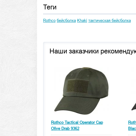
Теги
Rothco
бейсболка
Khaki
тактическая бейсболка
Наши заказчики рекоменду
Rothco Tactical Operator Cap
Roth
Olive Drab 9362
Blac