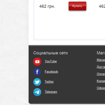
462 грн.
462
Купить
Социальные сети
Маг
Мага
YouTube
Доста
Facebook
Опла
Корзи
Twitter
Офор
Telegram