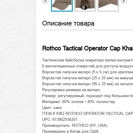
Описание товара
Rothco Tactical Operator Cap Kha
Тактическая бейсболка оператора (кепка контракто
6 вентиляционных отверстий для доступа воздух
Ворсистая липучка велкро (9 x 5 см) для крепле
Ворсистая липучка велкро (25 x 25 мм) на макуш
Ворсистая липучка велкро (95 x 25 мм) на затыл
Регулировка размера на велкро.
Размер: регулируемый, подходит под большинство 
Материал: 60% хлопок / 40% полиэстер.
Цвет: хаки.
ITEM # 9362 ROTHCO OPERATOR TACTICAL CAP 
UPC: 613902936201.
Производитель: ROTHCO (NY, USA).
Произведено в Китае для США.