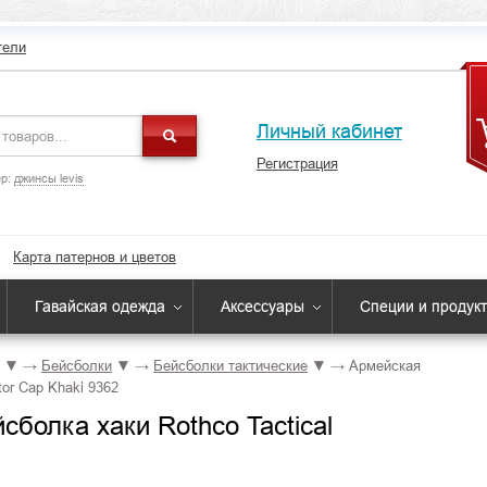
тели
Личный кабинет
Регистрация
р:
джинсы levis
Карта патернов и цветов
Гавайская одежда
Аксессуары
Специи и продук
▼
→
Бейсболки
▼
→
Бейсболки тактические
▼
→
Армейская
tor Cap Khaki 9362
болка хаки Rothco Tactical