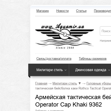
Магазин
Новости
Статьи
Производи
Наприме
Связь/доставка/оплата
Таблицы размеров
Милитари стиль
Джинсовая одежда
Главная
→
Милитари стиль
▼
→
Головные уборы
тактическая бейсболка хаки Rothco Tactical Opera
Армейская тактическая бейс
Operator Cap Khaki 9362
Добавить к сравнению