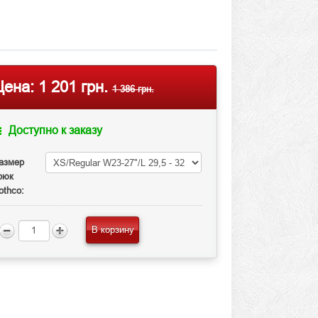
Цена:
1 201 грн.
1 386 грн.
Доступно к заказу
азмер
рюк
othco:
В корзину