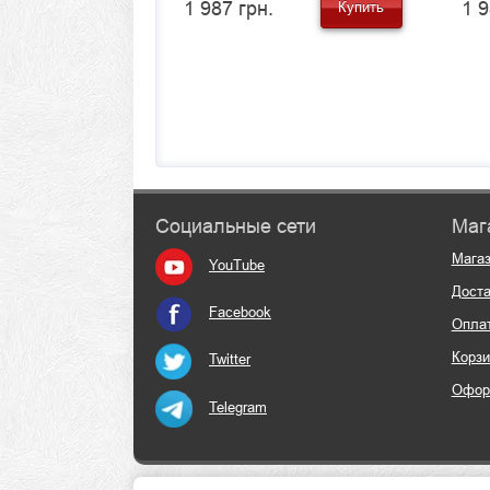
1 987 грн.
1 9
Купить
Социальные сети
Маг
Мага
YouTube
Доста
Facebook
Опла
Корзи
Twitter
Офор
Telegram