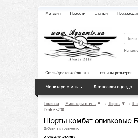
Магазин
Новости
Статьи
Производи
Наприме
Связь/доставка/оплата
Таблицы размеров
Милитари стиль
Джинсовая одежда
Главная
→
Милитари стиль
▼
→
Шорты
▼
→
Шо
Drab 65200
Шорты комбат оливковые Ro
Добавить к сравнению
Артикул: 65200