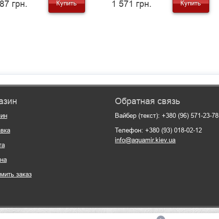
87 грн.
1 571 грн.
Купить
Купить
азин
Обратная связь
зин
Вайбер (текст): +380 (96) 571-23-78
вка
Телефон: +380 (93) 018-02-12
info@aquamir.kiev.ua
та
на
мить заказ