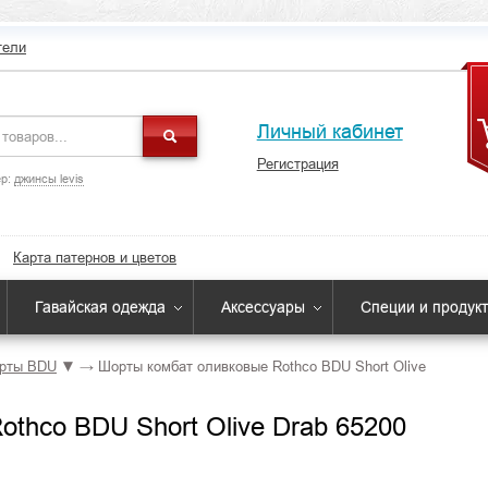
тели
Личный кабинет
Регистрация
р:
джинсы levis
Карта патернов и цветов
Гавайская одежда
Аксессуары
Специи и продук
рты BDU
▼
→
Шорты комбат оливковые Rothco BDU Short Olive
thco BDU Short Olive Drab 65200