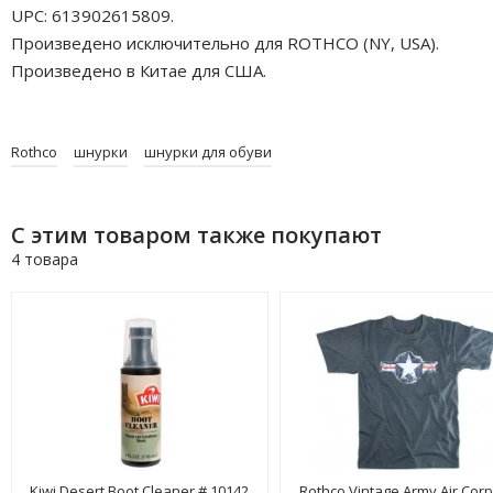
UPC: 613902615809.
Произведено исключительно для ROTHCO (NY, USA).
Произведено в Китае для США.
Rothco
шнурки
шнурки для обуви
С этим товаром также покупают
4 товара
Kiwi Desert Boot Cleaner # 10142
Rothco Vintage Army Air Corp