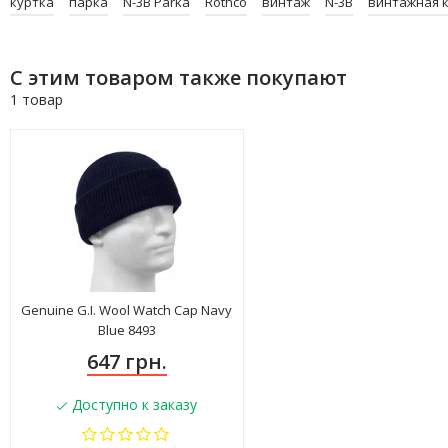
куртка
парка
N-3B Parka
Rothco
винтаж
N-3B
винтажная 
С этим товаром также покупают
1 товар
Genuine G.I. Wool Watch Cap Navy
Blue 8493
647 грн.
Доступно к заказу