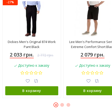
-27%
Dickies Men's Original 874 Work
Lee Men's Performance Ser
Pant Black
Extreme Comfort Short Bla
4183501
2 033 грн.
2 079 грн.
2 772 грн.
Доступно к заказу
Доступно к заказу
В корзину
В корзину