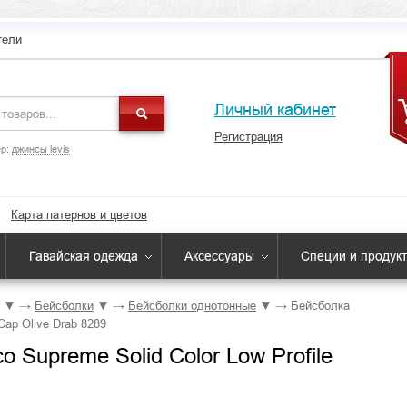
тели
Личный кабинет
Регистрация
р:
джинсы levis
Карта патернов и цветов
Гавайская одежда
Аксессуары
Специи и продук
▼
→
Бейсболки
▼
→
Бейсболки однотонные
▼
→
Бейсболка
Cap Olive Drab 8289
 Supreme Solid Color Low Profile