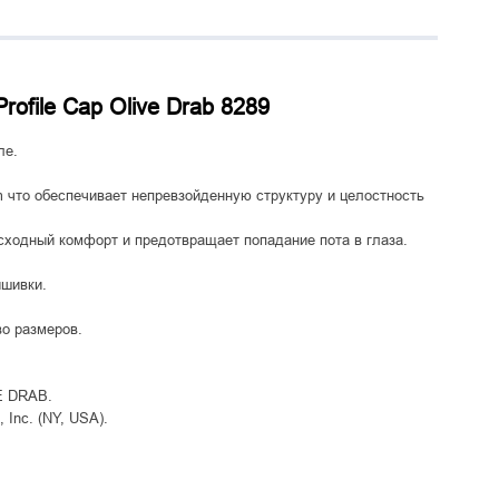
rofile Cap Olive Drab 8289
ле.
m что обеспечивает непревзойденную структуру и целостность
сходный комфорт и предотвращает попадание пота в глаза.
ышивки.
о размеров.
E DRAB.
Inc. (NY, USA).