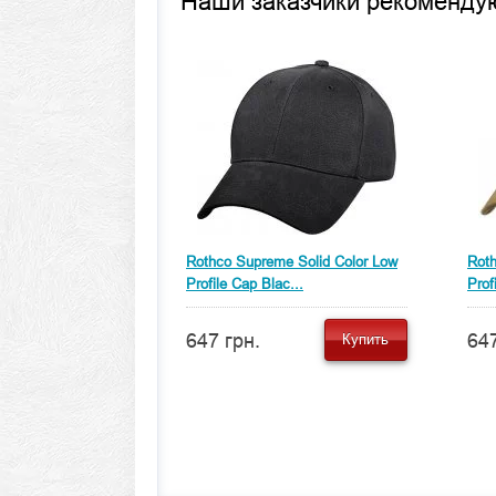
Наши заказчики рекоменду
Rothco Supreme Solid Color Low
Roth
Profile Cap Blac...
Prof
647 грн.
647
Купить