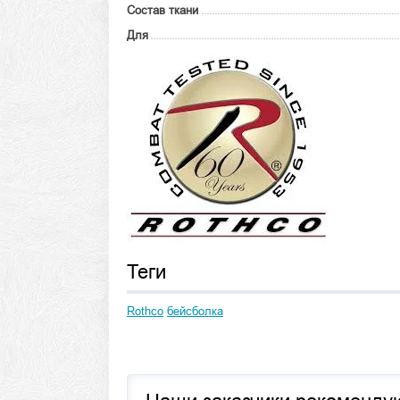
Состав ткани
Для
Теги
Rothco
бейсболка