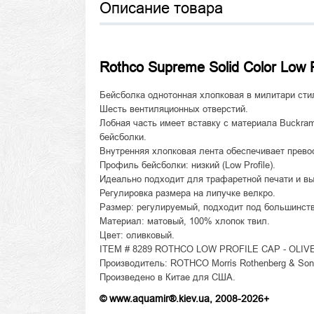
Описание товара
Rothco Supreme Solid Color Low P
Бейсболка однотонная хлопковая в милитари сти
Шесть вентиляционных отверстий.
Лобная часть имеет вставку с материала Buckra
бейсболки.
Внутренняя хлопковая лента обеспечивает прево
Профиль бейсболки: низкий (Low Profile).
Идеально подходит для трафаретной печати и в
Регулировка размера на липучке велкро.
Размер: регулируемый, подходит под большинств
Материал: матовый, 100% хлопок твил.
Цвет: оливковый.
ITEM # 8289 ROTHCO LOW PROFILE CAP - OLIV
Производитель: ROTHCO Morris Rothenberg & Son, 
Произведено в Китае для США.
© www.aquamir®.kiev.ua, 2008-2026+