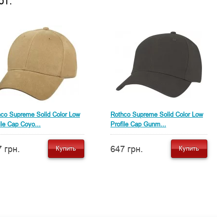
ют:
co Supreme Solid Color Low
Rothco Supreme Solid Color Low
ile Cap Coyo...
Profile Cap Gunm...
 грн.
647 грн.
Купить
Купить