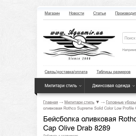
Магазин
Новости
Статьи
Производи
Наприме
Связь/доставка/оплата
Таблицы размеров
Милитари стиль
Джинсовая одежда
Главная
→
Милитари стиль
▼
→
Головные уборы
оливковая Rothco Supreme Solid Color Low Profile 
Бейсболка оливковая Rothco
Cap Olive Drab 8289
Добавить к сравнению