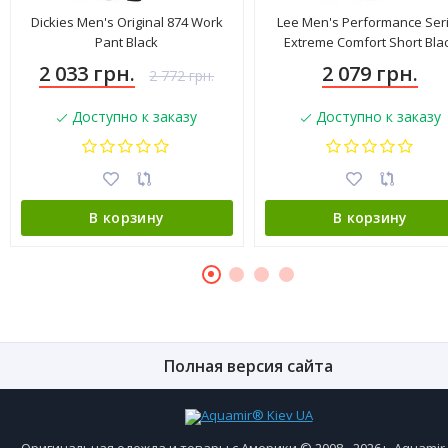
Dickies Men's Original 874 Work
Lee Men's Performance Ser
Pant Black
Extreme Comfort Short Bla
4183501
2 033 грн.
2 079 грн.
2 772 грн.
Доступно к заказу
Доступно к заказу
В корзину
В корзину
Полная версия сайта
Оригинальная одежда и товары с Америки © 2008 - 2026+, Aquami