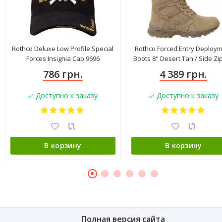
Rothco Deluxe Low Profile Special
Rothco Forced Entry Deploy
Forces Insignia Cap 9696
Boots 8" Desert Tan / Side Zi
5357
786 грн.
4 389 грн.
Доступно к заказу
Доступно к заказу
В корзину
В корзину
Полная версия сайта