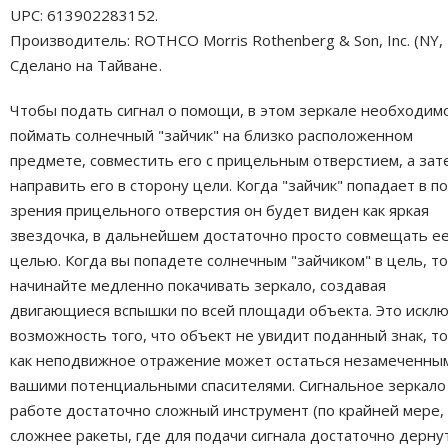
UPC: 613902283152.
Производитель: ROTHCO Morris Rothenberg & Son, Inc. (NY, 
Сделано на Тайване
.
Чтобы подать сигнал о помощи, в этом зеркале необходим
поймать солнечный "зайчик" на близко расположенном
предмете, совместить его с прицельным отверстием, а зат
направить его в сторону цели. Когда "зайчик" попадает в п
зрения прицельного отверстия он будет виден как яркая
звездочка, в дальнейшем достаточно просто совмещать ее
целью. Когда вы попадете солнечным "зайчиком" в цель, то
начинайте медленно покачивать зеркало, создавая
двигающиеся вспышки по всей площади объекта. Это искл
возможность того, что объект не увидит поданный знак, т
как неподвижное отражение может остаться незамеченны
вашими потенциальными спасителями. Сигнальное зеркало 
работе достаточно сложный инструмент (по крайней мере,
сложнее ракеты, где для подачи сигнала достаточно дерну