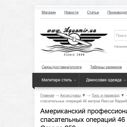
Магазин
Новости
Статьи
Производи
Наприме
Связь/доставка/оплата
Таблицы размеров
Милитари стиль
Джинсовая одежда
Главная
→
Аксессуары
▼
→
Трос и паракорд
▼
спасательных операций 46 метров Rescue Rappell
Американский профессиона
спасательных операций 46 