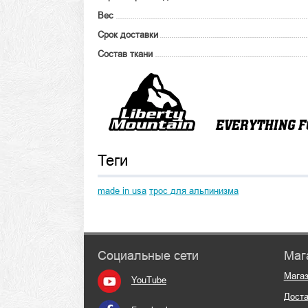
Вес
Срок доставки
Состав ткани
Теги
made in usa
трос для альпинизма
Социальные сети
Маг
Мага
YouTube
Доста