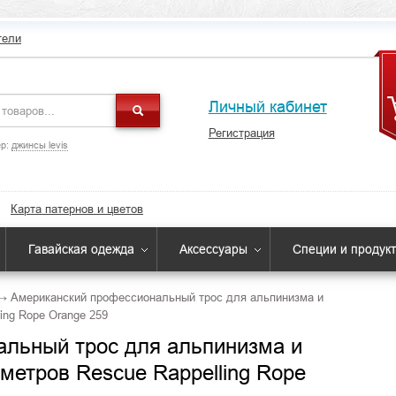
тели
Личный кабинет
Регистрация
р:
джинсы levis
Карта патернов и цветов
Гавайская одежда
Аксессуары
Специи и продук
→
Американский профессиональный трос для альпинизма и
ing Rope Orange 259
льный трос для альпинизма и
метров Rescue Rappelling Rope