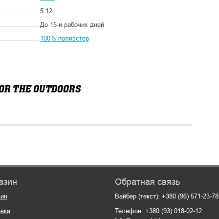
5.12
До 15-и рабочих дней
100% полиэстер
азин
Обратная связь
зин
Вайбер (текст): +380 (96) 571-23-78
вка
Телефон: +380 (93) 018-02-12