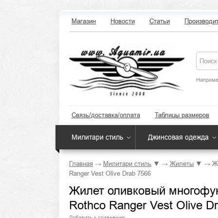
Магазин
Новости
Статьи
Производи
Наприме
Связь/доставка/оплата
Таблицы размеров
Милитари стиль
Джинсовая одежда
Главная
→
Милитари стиль
▼
→
Жилеты
▼
→
Ж
Ranger Vest Olive Drab 7566
Жилет оливковый многофу
Rothco Ranger Vest Olive D
Добавить к сравнению