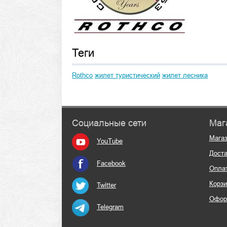
Теги
Rothco
жилет туристический
жилет лесника
Социальные сети
Маг
Мага
YouTube
Доста
Facebook
Опла
Корзи
Twitter
Офор
Telegram