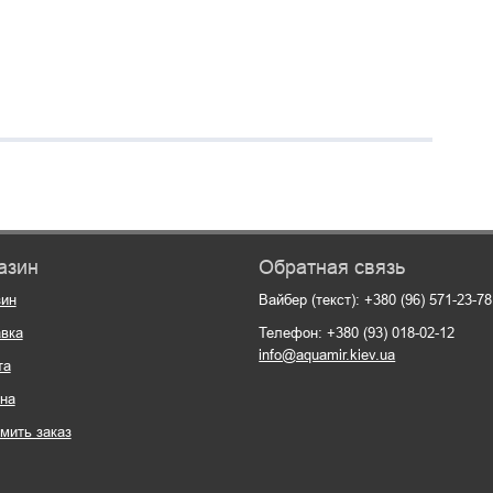
азин
Обратная связь
зин
Вайбер (текст): +380 (96) 571-23-78
вка
Телефон: +380 (93) 018-02-12
info@aquamir.kiev.ua
та
на
мить заказ