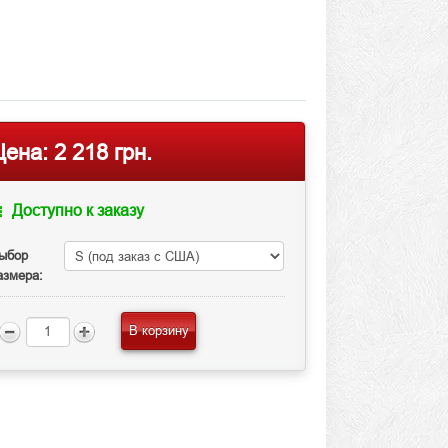
Цена:
2 218 грн.
Доступно к заказу
ыбор
азмера:
В корзину