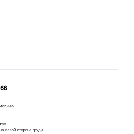
566
 молнию.
кро.
на левой стороне груди.