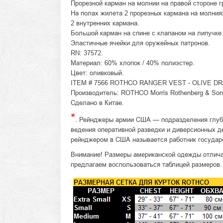
Прорезной карман на молнии на правой стороне г
На полах жилета 2 прорезных кармана на молниях
2 внутренних кармана.
Большой карман на спине с клапаном на липучке
Эластичные ячейки для оружейных патронов.
RN: 37572.
Материал: 60% хлопок / 40% полиэстер.
Цвет: оливковый.
ITEM # 7566 ROTHCO RANGER VEST - OLIVE DR
Производитель: ROTHCO Morris Rothenberg & Son, 
Сделано в Китае.
*
. Рейнджеры армии США — подразделения глуб
ведения оперативной разведки и диверсионных де
рейнджером в США называется работник государ
Внимание! Размеры американской одежды отлича
предлагаем воспользоваться таблицей размеров.