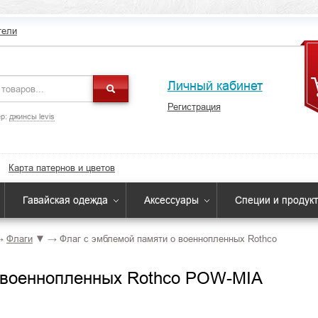
тели
Личный кабинет
Регистрация
р:
джинсы levis
Карта патернов и цветов
Гавайская одежда
Аксессуары
Специи и продук
→
Флаги
▼
→
Флаг с эмблемой памяти о военнопленных Rothco
 военнопленных Rothco POW-MIA