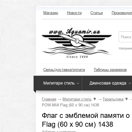
Магазин
Новости
Статьи
Производи
Наприме
Связь/доставка/оплата
Таблицы размеров
Милитари стиль
Джинсовая одежда
Главная
→
Милитари стиль
▼
→
Геральдика
▼
POW-MIA Flag (60 x 90 см) 1438
Флаг с эмблемой памяти о
Flag (60 x 90 см) 1438
Добавить к сравнению