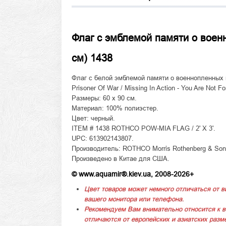
Флаг с эмблемой памяти о воен
см) 1438
Флаг с белой эмблемой памяти о военнопленных 
Prisoner Of War / Missing In Action - You Are Not Fo
Размеры: 60 x 90 см.
Материал: 100% полиэстер.
Цвет: черный.
ITEM # 1438 ROTHCO POW-MIA FLAG / 2' X 3'.
UPC: 613902143807.
Производитель: ROTHCO Morris Rothenberg & Son, 
Произведено в Китае для США.
© www.aquamir®.kiev.ua, 2008-2026+
Цвет товаров может немного отличаться от в
вашего монитора или телефона.
Рекомендуем Вам внимательно относится к в
отличаются от европейских и азиатских раз