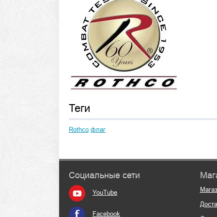
Теги
Rothco
флаг
Социальные сети
Маг
Мага
YouTube
Доста
Facebook