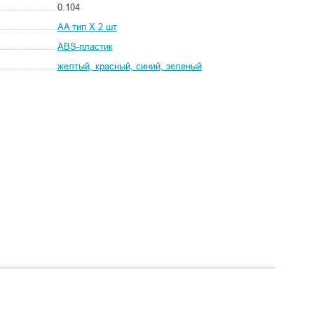
0.104
AA тип X 2 шт
ABS-пластик
желтый, красный, синий, зеленый