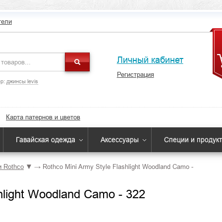
тели
Личный кабинет
Регистрация
р:
джинсы levis
Карта патернов и цветов
Гавайская одежда
Аксессуары
Специи и продук
 Rothco
▼
→
Rothco Mini Army Style Flashlight Woodland Camo -
hlight Woodland Camo - 322