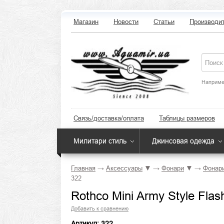
Магазин
Новости
Статьи
Производи
Наприме
Связь/доставка/оплата
Таблицы размеров
Милитари стиль
Джинсовая одежда
Главная
→
Аксессуары
▼
→
Фонари
▼
→
Фонари
322
Rothco Mini Army Style Flas
Добавить к сравнению
Артикул: 322