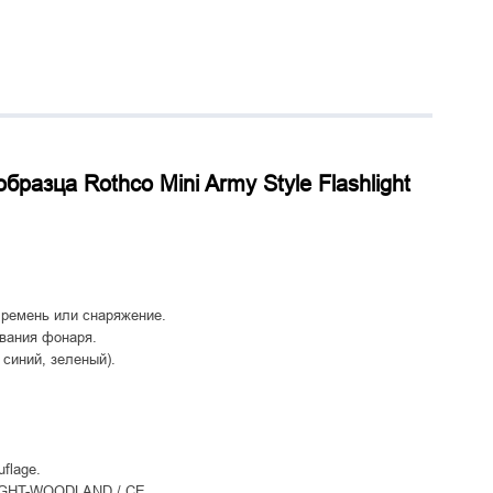
разца Rothco Mini Army Style Flashlight
 ремень или снаряжение.
вания фонаря.
 синий, зеленый).
flage.
IGHT-WOODLAND / CE.