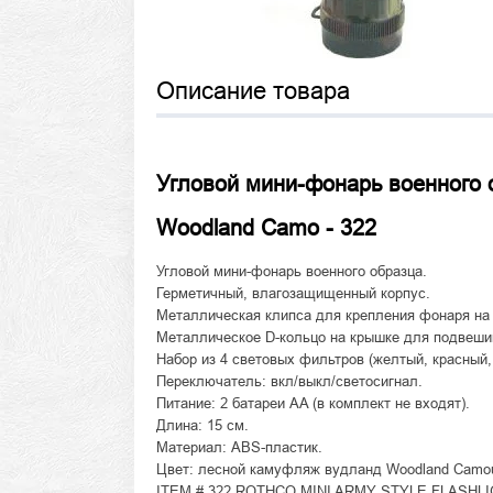
Описание товара
Угловой мини-фонарь военного об
Woodland Camo - 322
Угловой мини-фонарь военного образца.
Герметичный, влагозащищенный корпус.
Металлическая клипса для крепления фонаря на
Металлическое D-кольцо на крышке для подвеши
Набор из 4 световых фильтров (желтый, красный,
Переключатель: вкл/выкл/светосигнал.
Питание: 2 батареи AA (в комплект не входят).
Длина: 15 см.
Материал: ABS-пластик.
Цвет: лесной камуфляж вудланд Woodland Camou
ITEM # 322 ROTHCO MINI ARMY STYLE FLASHL