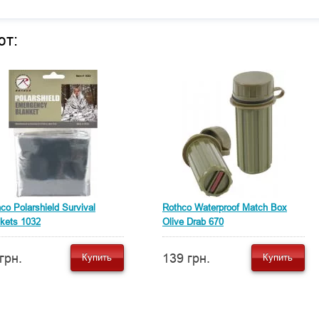
ют:
co Polarshield Survival
Rothco Waterproof Match Box
kets 1032
Olive Drab 670
грн.
139 грн.
Купить
Купить