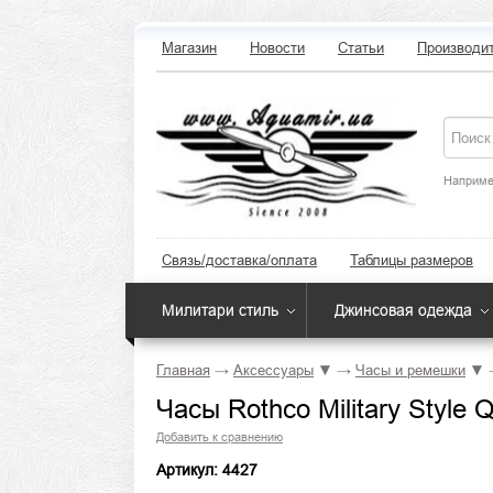
Магазин
Новости
Статьи
Производи
Наприме
Связь/доставка/оплата
Таблицы размеров
Милитари стиль
Джинсовая одежда
Главная
→
Аксессуары
▼
→
Часы и ремешки
▼
Часы Rothco Military Style 
Добавить к сравнению
Артикул: 4427