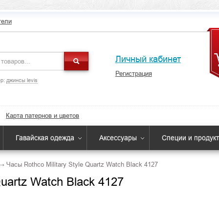
тели
Личный кабинет
Регистрация
р:
джинсы levis
Карта патернов и цветов
Гавайская одежда
Аксессуары
Специи и продук
→
Часы Rothco Military Style Quartz Watch Black 4127
Quartz Watch Black 4127