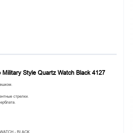
ilitary Style Quartz Watch Black 4127
мешком.
ентные стрелки.
ерблата.
WATCH - BLACK.