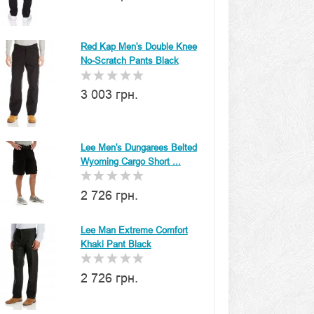
Red Kap Men's Double Knee
No-Scratch Pants Black
3 003 грн.
Lee Men's Dungarees Belted
Wyoming Cargo Short ...
2 726 грн.
Lee Man Extreme Comfort
Khaki Pant Black
2 726 грн.