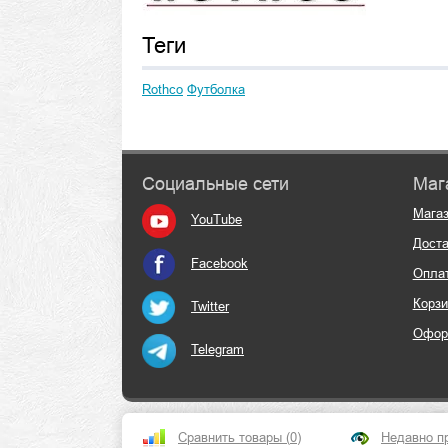
Теги
Rothco
Футболка
Социальные сети
Маг
Мага
YouTube
Доста
Facebook
Опла
Корзи
Twitter
Офор
Telegram
Сравнить товары (
0
)
Недавно п