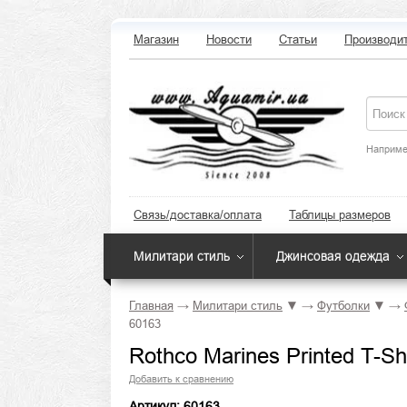
Магазин
Новости
Статьи
Производи
Наприме
Связь/доставка/оплата
Таблицы размеров
Милитари стиль
Джинсовая одежда
Главная
→
Милитари стиль
▼
→
Футболки
▼
→
60163
Rothco Marines Printed T-Sh
Добавить к сравнению
Артикул: 60163