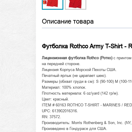
Описание товара
Футболка Rothco Army T-Shirt - 
Лицензионная футболка Rothco (Ротко)
с принтом
на передней стороне.
Лицензия Корпуса Морской Пехоты США.
Печатный ярлык (не царапает шею).
Размеры (обхват груди в см): S (90-100) M (100-110
Материал: 100% хлопок.
Плотность материала: 6 oz/yard (142 гр/м).
Цвет: красный.
ITEM # 60163 ROTHCO T-SHIRT - MARINES / RED
UPC: 613902016316.
RN: 37572.
Производитель: Morris Rothenberg & Son, Inc. (NY
Произведено в Гондурасе для США.