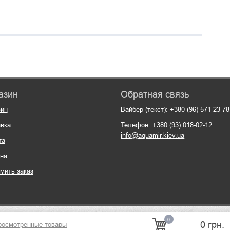
азин
Обратная связь
зин
Вайбер (текст): +380 (96) 571-23-78
вка
Телефон: +380 (93) 018-02-12
info@aquamir.kiev.ua
та
на
мить заказ
0
0 грн.
росмотренные товары