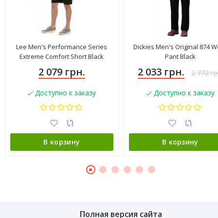
Lee Men's Performance Series
Dickies Men's Original 874 W
Extreme Comfort Short Black
Pant Black
4183501
2 079 грн.
2 033 грн.
2 772 гр
Доступно к заказу
Доступно к заказу
В корзину
В корзину
Полная версия сайта