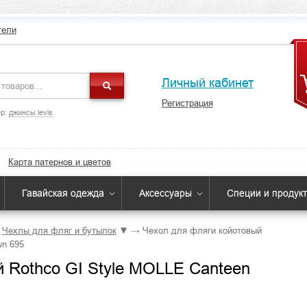
тели
Личный кабинет
Регистрация
р:
джинсы levis
Карта патернов и цветов
Гавайская одежда
Аксессуары
Специи и продук
Чехлы для фляг и бутылок
▼
→
Чехол для фляги койотовый
wn 695
 Rothco GI Style MOLLE Canteen