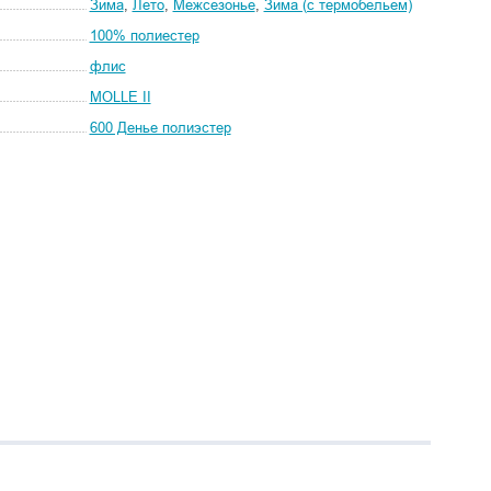
Зима
,
Лето
,
Межсезонье
,
Зима (с термобельем)
100% полиестер
флис
MOLLE II
600 Денье полиэстер