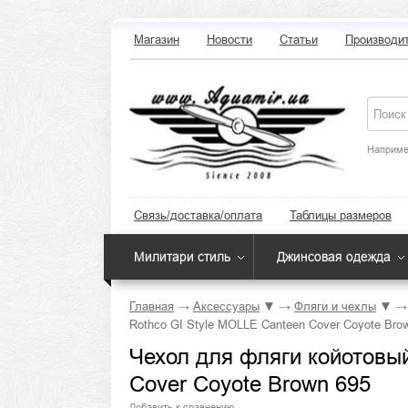
Магазин
Новости
Статьи
Производи
Наприме
Связь/доставка/оплата
Таблицы размеров
Милитари стиль
Джинсовая одежда
Главная
→
Аксессуары
▼
→
Фляги и чехлы
▼
→
Rothco GI Style MOLLE Canteen Cover Coyote Bro
Чехол для фляги койотовый
Cover Coyote Brown 695
Добавить к сравнению