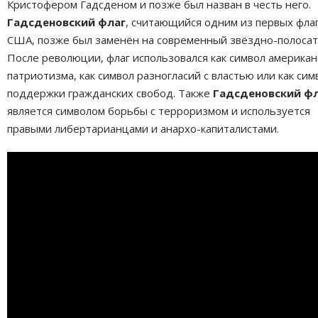
Кристофером Гадсденом и позже был назван в честь него.
Гадсденовский флаг
, считающийся одним из первых фла
США, позже был заменён на современный звёздно-полосат
После революции, флаг использовался как символ американ
патриотизма, как символ разногласий с властью или как сим
поддержки гражданских свобод. Также
Гадсденовский ф
является символом борьбы с терроризмом и используется
правыми либертарианцами и анархо-капиталистами.