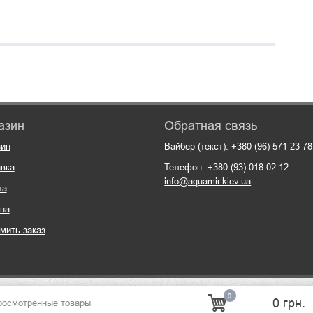
азин
Обратная связь
зин
Вайбер (текст): +380 (96) 571-23-78
вка
Телефон: +380 (93) 018-02-12
info@aquamir.kiev.ua
та
на
мить заказ
0
0 грн.
росмотренные товары