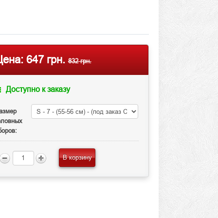
Цена:
647 грн.
832 грн.
Доступно к заказу
азмер
оловных
боров:
В корзину