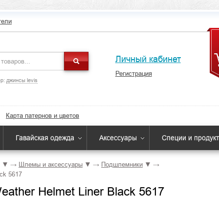
тели
Личный кабинет
Регистрация
р:
джинсы levis
Карта патернов и цветов
Гавайская одежда
Аксессуары
Специи и продук
▼
→
Шлемы и аксессуары
▼
→
Подшлемники
▼
→
ck 5617
ather Helmet Liner Black 5617