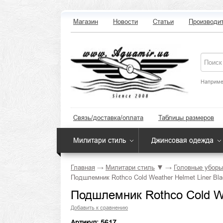
Магазин
Новости
Статьи
Производи
Наприме
Связь/доставка/оплата
Таблицы размеров
Милитари стиль
Джинсовая одежда
Главная
→
Милитари стиль
▼
→
Головные уборы
Подшлемник Rothco Cold Weather Helmet Liner Bla
Подшлемник Rothco Cold We
Добавить к сравнению
Артикул: 5617