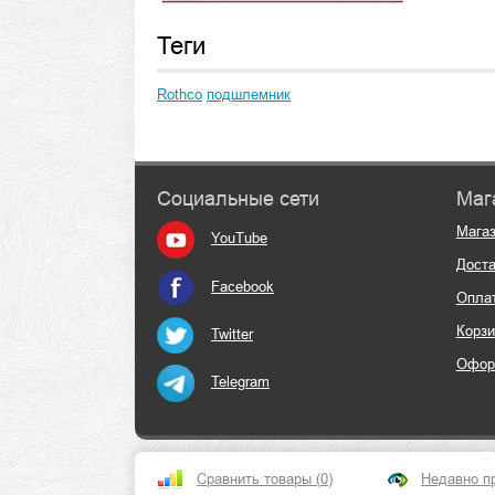
Теги
Rothco
подшлемник
Социальные сети
Маг
Мага
YouTube
Доста
Facebook
Опла
Корзи
Twitter
Офор
Telegram
Сравнить товары (
0
)
Недавно п