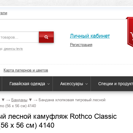
тели
Личный кабинет
Регистрация
р:
джинсы levis
Карта патернов и цветов
Гавайская одежда
Аксессуары
Специи и продук
▼
→
Банданы
▼
→
Бандана хлопковая тигровый лесной
o (56 x 56 см) 4140
ый лесной камуфляж Rothco Classic
(56 x 56 см) 4140