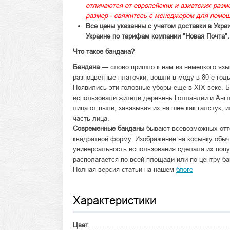
отличаются от европейских и азиатских раз
размер - свяжитесь с менеджером для помощ
Все цены указанны с учетом доставки в Укра
Украине по тарифам компании "Новая Почта".
Что такое бандана?
Бандана
— слово пришло к нам из немецкого язык
разноцветные платочки, вошли в моду в 80-е год
Появились эти головные уборы еще в XIX веке. Б
использовали жители деревень Голландии и Анг
лица от пыли, завязывая их на шее как галстук,
часть лица.
Современные банданы
бывают всевозможных отте
квадратной форму. Изображение на косынку обыч
универсальность использования сделала их поп
располагается по всей площади или по центру бан
Полная версия статьи на нашем
блоге
Характеристики
Цвет