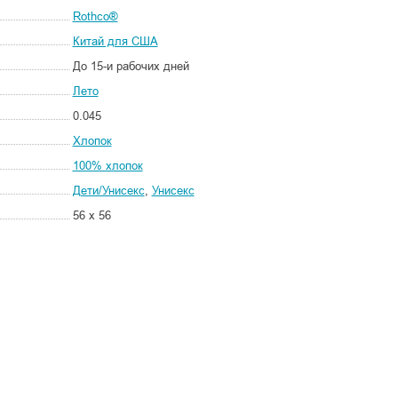
Rothco®
Китай для США
До 15-и рабочих дней
Лето
0.045
Хлопок
100% хлопок
Дети/Унисекс
,
Унисекс
56 x 56