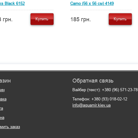
ks Black 6152
Camo (56 x 56 см) 4149
 грн.
185 грн.
Купить
Купить
азин
Обратная связь
зин
Вайбер (текст): +380 (96) 571-23-78
вка
Телефон: +380 (93) 018-02-12
info@aquamir.kiev.ua
та
на
мить заказ