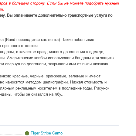
меров в большую сторону. Если Вы не можете подобрать нужный
и.
ину. Вы оплачиваете дополнительно транспортные услуги по
а (Band переводится как лента). Такие небольшие
ы прошлого столетия.
анданы, в качестве праздничного дополнения к одежде,
лии. Американские ковбои использовали банданы для защиты
 или свернув по диагонали, закрывали ими от пыли нижнюю
нков: красные, черные, оранжевые, зеленые и имеют
но наносится методом шелкографии. Низкая стоимость и
улярным рекламным носителем в последние годы. Рисунок
даны, чтобы он оказался на лбу...
Tiger Stripe Camo