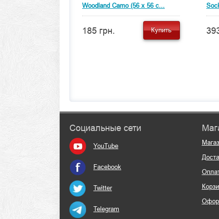
Woodland Camo (56 x 56 с...
Soc
185 грн.
393
Купить
Социальные сети
Маг
Мага
YouTube
Доста
Facebook
Опла
Корзи
Twitter
Офор
Telegram