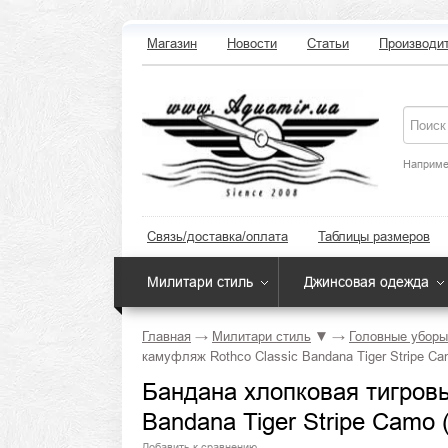
Магазин
Новости
Статьи
Производи
Наприме
Связь/доставка/оплата
Таблицы размеров
Милитари стиль
Джинсовая одежда
Главная
→
Милитари стиль
▼
→
Головные уборы
камуфляж Rothco Classic Bandana Tiger Stripe Cam
Бандана хлопковая тигров
Bandana Tiger Stripe Camo 
Добавить к сравнению