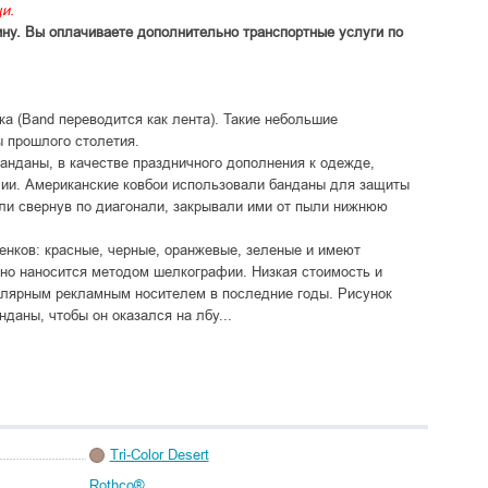
и.
ину. Вы оплачиваете дополнительно транспортные услуги по
а (Band переводится как лента). Такие небольшие
ы прошлого столетия.
анданы, в качестве праздничного дополнения к одежде,
лии. Американские ковбои использовали банданы для защиты
 или свернув по диагонали, закрывали ими от пыли нижнюю
нков: красные, черные, оранжевые, зеленые и имеют
но наносится методом шелкографии. Низкая стоимость и
улярным рекламным носителем в последние годы. Рисунок
даны, чтобы он оказался на лбу...
Tri-Color Desert
Rothco®