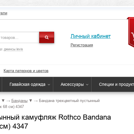
тели
Личный кабинет
Регистрация
р:
джинсы levis
Карта патернов и цветов
Гавайская одежда
Аксессуары
Специи и продук
▼
→
Банданы
▼
→
Бандана трехцветный пустынный
x 68 см) 4347
тынный камуфляж Rothco Bandana
 см) 4347