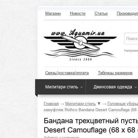
Магазин
Новости
Статьи
Производи
Наприме
Связь/доставка/оплата
Таблицы размеров
Милитари стиль
Джинсовая одежда
Главная
→
Милитари стиль
▼
→
Головные уборы
камуфляж Rothco Bandana Desert Camouflage (68 
Бандана трехцветный пус
Desert Camouflage (68 x 68
Добавить к сравнению