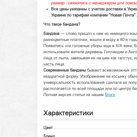
размер - свяжитесь с менеджером для помощ
Все цены указанны с учетом доставки в Укра
Украине по тарифам компании "Новая Почта".
Что такое бандана?
Бандана
— слово пришло к нам из немецкого язык
разноцветные платочки, вошли в моду в 80-е год
Появились эти головные уборы еще в XIX веке. Б
использовали жители деревень Голландии и Анг
лица от пыли, завязывая их на шее как галстук,
часть лица.
Современные банданы
бывают всевозможных отте
квадратной форму. Изображение на косынку обыч
универсальность использования сделала их поп
располагается по всей площади или по центру бан
Полная версия статьи на нашем
блоге
Характеристики
Цвет
Бренд