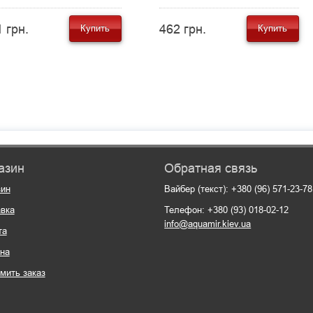
 грн.
462 грн.
Купить
Купить
азин
Обратная связь
зин
Вайбер (текст): +380 (96) 571-23-78
вка
Телефон: +380 (93) 018-02-12
info@aquamir.kiev.ua
та
на
мить заказ