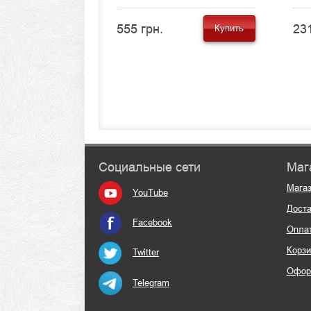
555 грн.
231
Купить
Социальные сети
Маг
Мага
YouTube
Доста
Facebook
Опла
Корзи
Twitter
Офор
Telegram