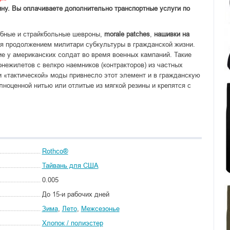
ину. Вы оплачиваете дополнительно транспортные услуги по
убные и страйкбольные шевроны,
morale patches
,
нашивки на
 продолжением милитари субкультуры в гражданской жизни.
е у американских солдат во время военных кампаний. Такие
онежилетов с велкро наемников (контракторов) из частных
и «тактической» моды привнесло этот элемент и в гражданскую
ноценной нитью или отлитые из мягкой резины и крепятся с
Rothco®
Тайвань для США
0.005
До 15-и рабочих дней
Зима
,
Лето
,
Межсезонье
Хлопок / полиэстер