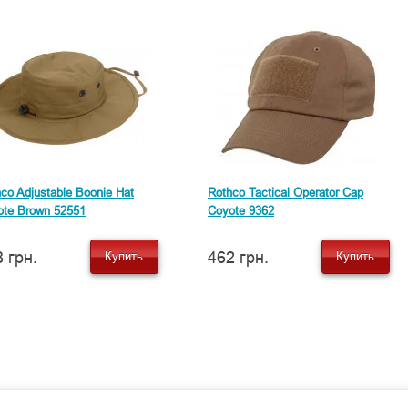
co Adjustable Boonie Hat
Rothco Tactical Operator Cap
ote Brown 52551
Coyote 9362
 грн.
462 грн.
Купить
Купить