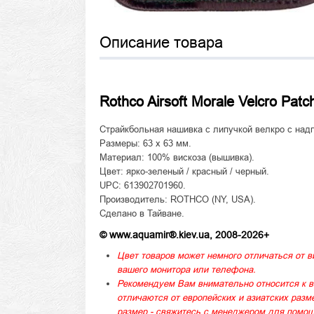
Описание товара
Rothco Airsoft Morale Velcro Patc
Страйкбольная нашивка с липучкой велкро с над
Размеры: 63 x 63 мм.
Материал: 100% вискоза (вышивка).
Цвет: ярко-зеленый / красный / черный.
UPC: 613902701960.
Производитель: ROTHCO (NY, USA).
Сделано в Тайване.
© www.aquamir®.kiev.ua, 2008-2026+
Цвет товаров может немного отличаться от в
вашего монитора или телефона.
Рекомендуем Вам внимательно относится к в
отличаются от европейских и азиатских раз
размер - свяжитесь с менеджером для помощ