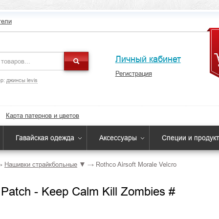
тели
Личный кабинет
Регистрация
р:
джинсы levis
Карта патернов и цветов
Гавайская одежда
Аксессуары
Специи и продук
→
Нашивки страйкбольные
▼
→
Rothco Airsoft Morale Velcro
 Patch - Keep Calm Kill Zombies #