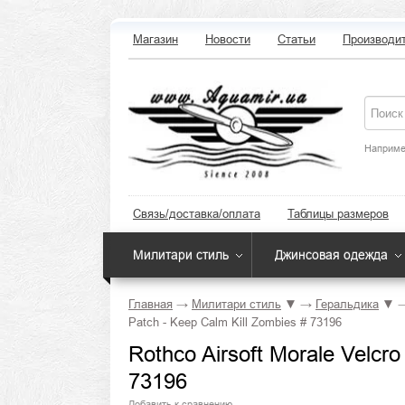
Магазин
Новости
Статьи
Производи
Наприме
Связь/доставка/оплата
Таблицы размеров
Милитари стиль
Джинсовая одежда
Главная
→
Милитари стиль
▼
→
Геральдика
▼
Patch - Keep Calm Kill Zombies # 73196
Rothco Airsoft Morale Velcro
73196
Добавить к сравнению