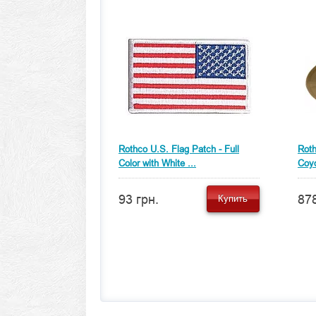
Rothco U.S. Flag Patch - Full
Roth
Color with White ...
Coy
93 грн.
878
Купить