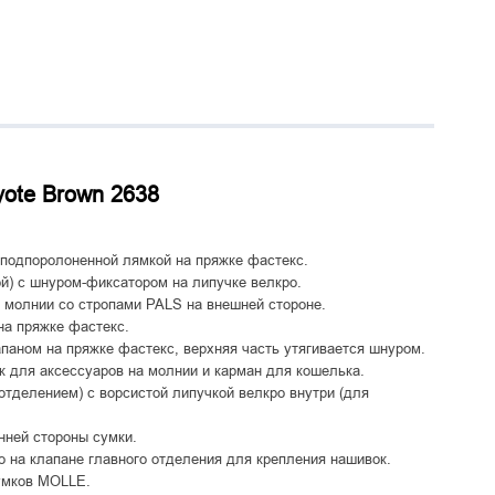
yote Brown 2638
 подпоролоненной лямкой на пряжке фастекс.
й) с шнуром-фиксатором на липучке велкро.
 молнии со стропами PALS на внешней стороне.
на пряжке фастекс.
паном на пряжке фастекс, верхняя часть утягивается шнуром.
к для аксессуаров на молнии и карман для кошелька.
отделением) с ворсистой липучкой велкро внутри (для
нней стороны сумки.
о на клапане главного отделения для крепления нашивок.
умков MOLLE.