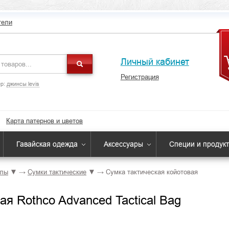
тели
Личный кабинет
Регистрация
р:
джинсы levis
Карта патернов и цветов
Гавайская одежда
Аксессуары
Специи и продук
улы
▼
→
Сумки тактические
▼
→
Сумка тактическая койотовая
ая Rothco Advanced Tactical Bag