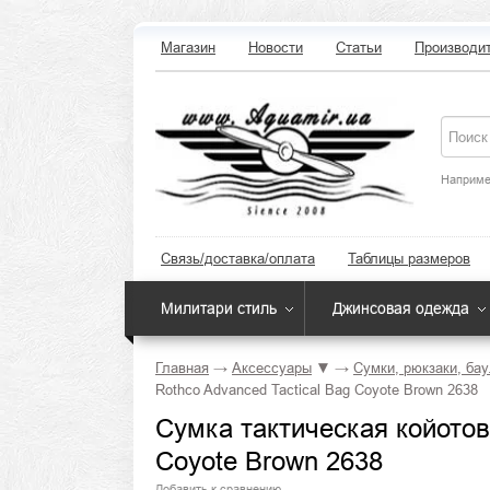
Магазин
Новости
Статьи
Производи
Наприме
Связь/доставка/оплата
Таблицы размеров
Милитари стиль
Джинсовая одежда
Главная
→
Аксессуары
▼
→
Сумки, рюкзаки, ба
Rothco Advanced Tactical Bag Coyote Brown 2638
Сумка тактическая койотов
Coyote Brown 2638
Добавить к сравнению