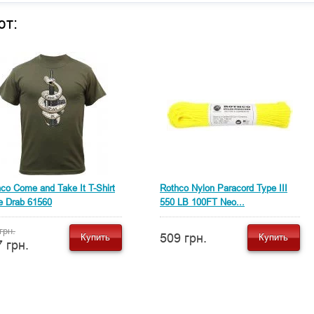
ют:
co Come and Take It T-Shirt
Rothco Nylon Paracord Type III
e Drab 61560
550 LB 100FT Neo...
грн.
509 грн.
Купить
Купить
 грн.