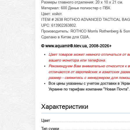
Размеры главного отделения: 20 x 10 x 21 см.
Материал: 600 Денье полиэстер с ПВХ.
Цвет: койот.
ITEM # 2638 ROTHCO ADVANCED TACTICAL BAG
UPC: 613902263802.
Производитель: ROTHCO Morris Rothenberg & Son, 
Сделано в Китае для США.
© www.aquamir®.kiev.ua, 2008-2026+
Цвет товаров может немного отличаться от в
вашего монитора или телефона.
Рекомендуем Вам внимательно относится к в
отличаются от европейских и азиатских раз
размер - свяжитесь с менеджером для помощ
Все цены указанны с учетом доставки в Укра
Украине по тарифам компании "Новая Почта".
Характеристики
Цвет
Тип сумки