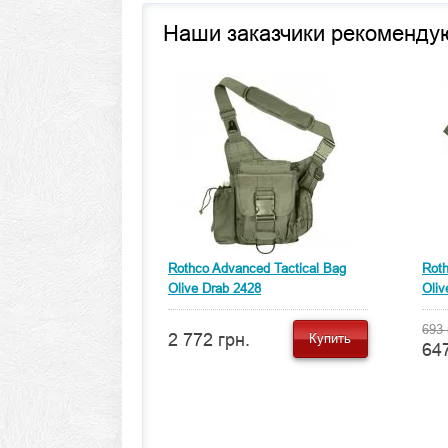
Наши заказчики рекоменду
Rothco Advanced Tactical Bag
Roth
Olive Drab 2428
Oliv
693 
2 772 грн.
Купить
647