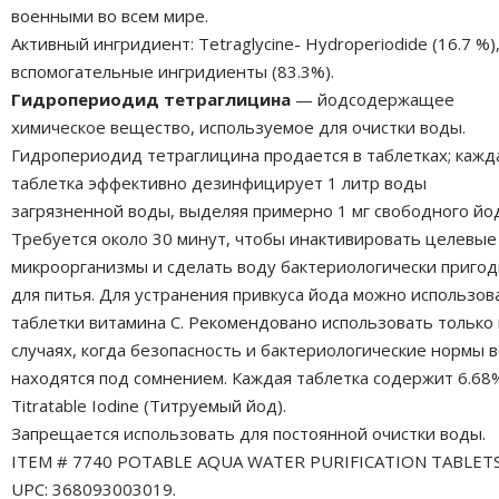
военными во всем мире.
Активный ингридиент: Tetraglycine- Hydroperiodide (16.7 %)
вспомогательные ингридиенты (83.3%).
Гидропериодид тетраглицина
— йодсодержащее
химическое вещество, используемое для очистки воды.
Гидропериодид тетраглицина продается в таблетках; кажд
таблетка эффективно дезинфицирует 1 литр воды
загрязненной воды, выделяя примерно 1 мг свободного йо
Требуется около 30 минут, чтобы инактивировать целевые
микроорганизмы и сделать воду бактериологически приго
для питья. Для устранения привкуса йода можно использов
таблетки витамина С. Рекомендовано использовать только 
случаях, когда безопасность и бактериологические нормы 
находятся под сомнением. Каждая таблетка содержит 6.68
Titratable Iodine (
Титруемый йод
).
Запрещается использовать для постоянной очистки воды.
ITEM # 7740 POTABLE AQUA WATER PURIFICATION TABLETS
UPC: 368093003019.