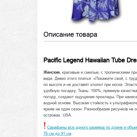
Описание товара
Pacific Legend Hawaiian Tube Dre
Женские
, красивые и смелые, c тропическими п
виде. Девиз этого платья: «Покажите свой, с тру
по высоте и не доставят хлопот при носке. Элас
удобную посадку. Ткань: 100%, премиум качеств
погоду, создают ощущение прохлады. При нанесе
водной основе. Высокая стойкость к ультрафиоле
ярким не один сезон. Разнообразие рисунков не 
островах, USA.
!
Сарафаны все одного размера по длине и объем
76 см до 91 см
.