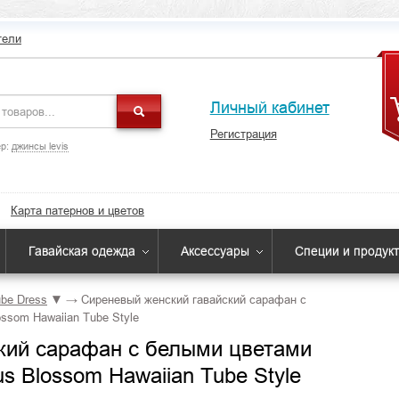
тели
Личный кабинет
Регистрация
р:
джинсы levis
Карта патернов и цветов
Гавайская одежда
Аксессуары
Специи и продук
be Dress
▼
→
Сиреневый женский гавайский сарафан с
ssom Hawaiian Tube Style
кий сарафан с белыми цветами
us Blossom Hawaiian Tube Style