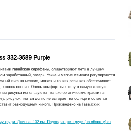
ss 332-3589 Purple
ринтами
гавайские сарафаны
, олицетворяют лето в лучшем
дом заработанный, загар». Узкие и мягкие лямочки регулируются
тичный лиф на мелких, мягких и тонких резинках обеспечивает
а, хлопок поплин. Очень комфортны к телу в самую жаркую
нии рисунка используются только органические краски на
ту, рисунок платья долго не выгорает на солнце и остается
оставит равнодушным никого. Произведено на Гавайских
у груди. Длинна: 102 см. Подходят для груди (по обхвату) от