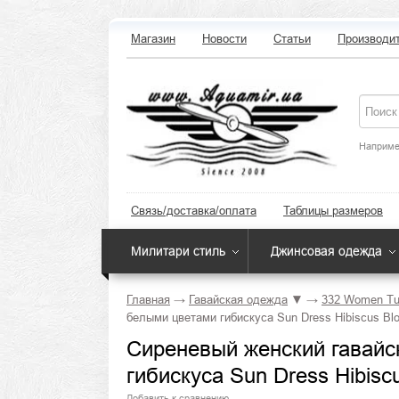
Магазин
Новости
Статьи
Производи
Наприме
Связь/доставка/оплата
Таблицы размеров
Милитари стиль
Джинсовая одежда
Главная
→
Гавайская одежда
▼
→
332 Women Tu
белыми цветами гибискуса Sun Dress Hibiscus Blo
Сиреневый женский гавайс
гибискуса Sun Dress Hibisc
Добавить к сравнению