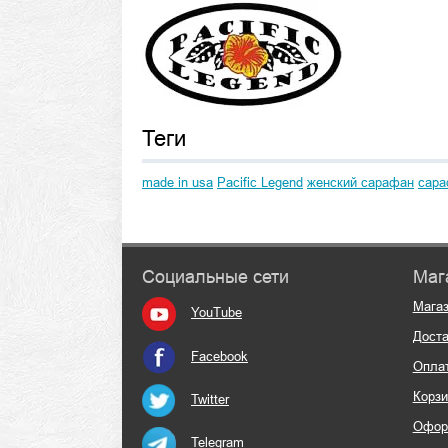
Теги
made in usa
Pacific Legend
женский сарафан
сара
Социальные сети
Маг
Мага
YouTube
Доста
Facebook
Опла
Корзи
Twitter
Офор
Telegram