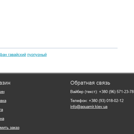
фан гавайский
пурпурный
азин
Обратная связь
зин
Вайбер (текст): +380 (96) 571-23-78
вка
Телефон: +380 (93) 018-02-12
info@aquamir.kiev.ua
та
на
мить заказ