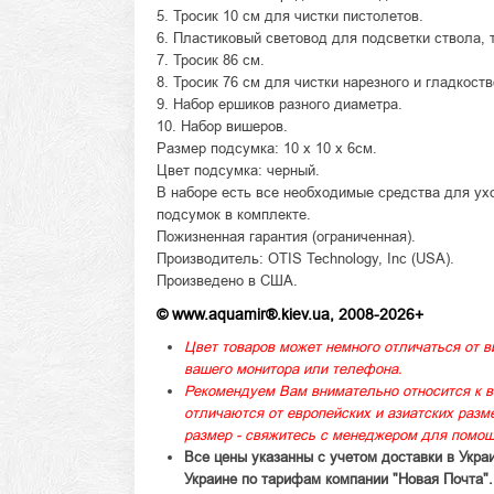
5. Тросик 10 см для чистки пистолетов.
6. Пластиковый световод для подсветки ствола, 
7. Тросик 86 см.
8. Тросик 76 см для чистки нарезного и гладкост
9. Набор ершиков разного диаметра.
10. Набор вишеров.
Размер подсумка: 10 х 10 х 6см.
Цвет подсумка: черный.
В наборе есть все необходимые средства для ух
подсумок в комплекте.
Пожизненная гарантия (ограниченная).
Производитель: OTIS Technology, Inc (USA).
Произведено в США.
© www.aquamir®.kiev.ua, 2008-2026+
Цвет товаров может немного отличаться от в
вашего монитора или телефона.
Рекомендуем Вам внимательно относится к в
отличаются от европейских и азиатских раз
размер - свяжитесь с менеджером для помощ
Все цены указанны с учетом доставки в Укра
Украине по тарифам компании "Новая Почта".