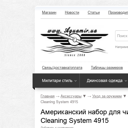
Магазин
Новости
Статьи
Производи
Наприме
Связь/доставка/оплата
Таблицы размеров
Милитари стиль
Джинсовая одежда
Главная
→
Аксессуары
▼
→
Уход за оружием
▼
Cleaning System 4915
Американский набор для чис
Cleaning System 4915
Добавить к сравнению