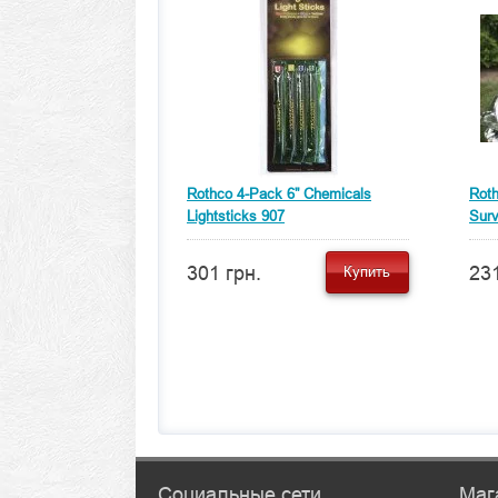
Rothco 4-Pack 6'' Chemicals
Roth
Lightsticks 907
Surv
301 грн.
231
Купить
Социальные сети
Маг