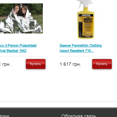
co 2-Person Polarshield
Sawyer Permethrin Clothing
ival Blanket 1042
Insect Repellent 710...
 грн.
1 617 грн.
Купить
Купить
азин
Обратная связь