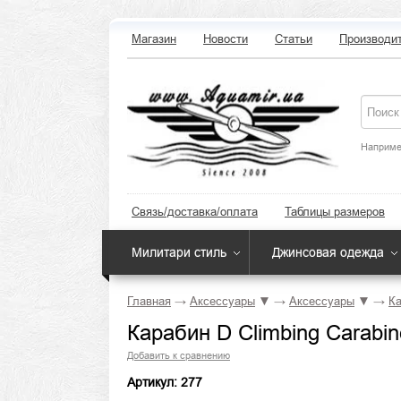
Магазин
Новости
Статьи
Производи
Наприме
Связь/доставка/оплата
Таблицы размеров
Милитари стиль
Джинсовая одежда
Главная
→
Аксессуары
▼
→
Аксессуары
▼
→
Ка
Карабин D Climbing Carabin
Добавить к сравнению
Артикул: 277